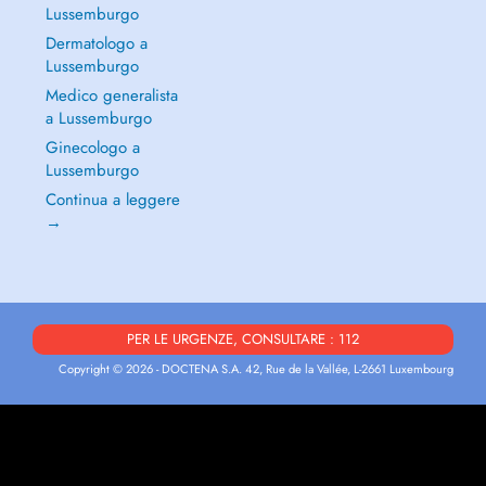
Lussemburgo
Dermatologo a
Lussemburgo
Medico generalista
a Lussemburgo
Ginecologo a
Lussemburgo
Continua a leggere
→
PER LE URGENZE, CONSULTARE : 112
Copyright © 2026 - DOCTENA S.A. 42, Rue de la Vallée, L-2661 Luxembourg