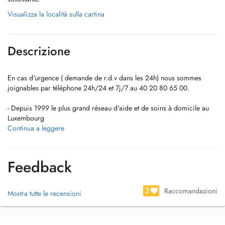
Visualizza la località sulla cartina
Descrizione
En cas d'urgence ( demande de r.d.v dans les 24h) nous sommes
joignables par téléphone 24h/24 et 7j/7 au 40 20 80 65 00.
- Depuis 1999 le plus grand réseau d'aide et de soins à domicile au
Luxembourg
- Nous sommes joignable par téléphone 24h/24h au 40 20 80 65 00
Continua a leggere
- Un service garanti 7 jours sur 7
- Une prise en charge totale et globale du client
Feedback
- Seit 1999 das größte Netzwerk für Hilfs- und Pflegedienste in
Luxemburg
- Wir sind 24h/24h für Sie erreichbar unter: 40 20 80 65 00
3
Raccomandazioni
Mostra tutte le recensioni
- Garantierte Dienstleistung an 7 Tagen in der Woche
- Ein ganzheitlich umfassendes Betreuungsangebot