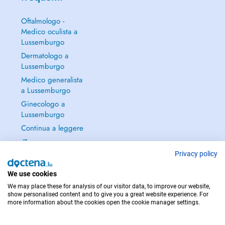
Oftalmologo -
Medico oculista a
Lussemburgo
Dermatologo a
Lussemburgo
Medico generalista
a Lussemburgo
Ginecologo a
Lussemburgo
Continua a leggere
→
Privacy policy
We use cookies
We may place these for analysis of our visitor data, to improve our website,
PER LE URGENZE, CONSULTARE : 112
show personalised content and to give you a great website experience. For
more information about the cookies open the cookie manager settings.
Copyright © 2026 - DOCTENA S.A. 42, Rue de la Vallée, L-2661 Luxembourg