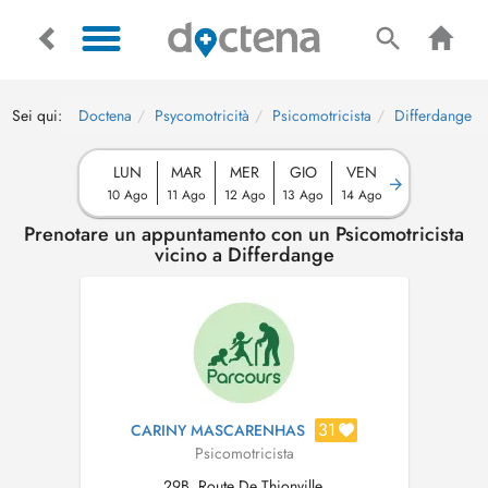
Sei qui:
Doctena
Psycomotricità
Psicomotricista
Differdange
LUN
MAR
MER
GIO
VEN
10 Ago
11 Ago
12 Ago
13 Ago
14 Ago
Prenotare un appuntamento con un Psicomotricista
vicino a Differdange
31
CARINY MASCARENHAS
Psicomotricista
29B, Route De Thionville,