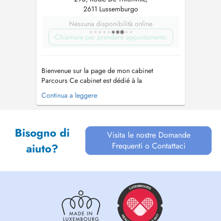
2611 Lussemburgo
Nessuna disponibilità online
Chiamare per prendere appuntamento
Bienvenue sur la page de mon cabinet
Parcours Ce cabinet est dédié à la
psychomotricité à tous les âges, proposé par
Continua a leggere
une psychomotricienne disposant de 16 ans
d'expérience dans les domaines de
l'intervention précoce, de l'accompagnement
Bisogno di
parental, du vieillissement actif et des soins
Visita le nostre Domande
palliatifs. ...
Frequenti o Contattaci
aiuto?