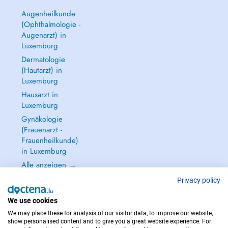
Augenheilkunde
(Ophthalmologie -
Augenarzt) in
Luxemburg
Dermatologie
(Hautarzt) in
Luxemburg
Hausarzt in
Luxemburg
Gynäkologie
(Frauenarzt -
Frauenheilkunde)
in Luxemburg
Alle anzeigen →
Privacy policy
We use cookies
We may place these for analysis of our visitor data, to improve our website,
IM NOTFALL WENDEN SIE SICH AN : 112
show personalised content and to give you a great website experience. For