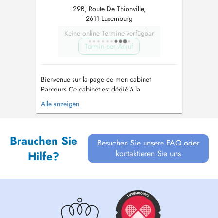
29B, Route De Thionville,
2611 Luxemburg
Keine online Termine verfügbar
Termin per Anruf
Bienvenue sur la page de mon cabinet
Parcours Ce cabinet est dédié à la
psychomotricité à tous les âges, proposé par
Alle anzeigen
une psychomotricienne disposant de 16 ans
d'expérience dans les domaines de
l'intervention précoce, de l'accompagnement
Brauchen Sie
parental, du vieillissement actif et des soins
Besuchen Sie unsere FAQ oder
palliatifs. ...
kontaktieren Sie uns
Hilfe?