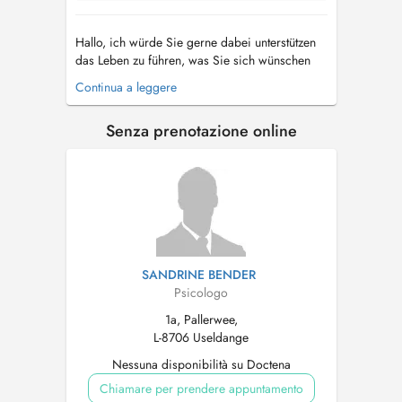
Hallo, ich würde Sie gerne dabei unterstützen
das Leben zu führen, was Sie sich wünschen
und auch verdienen. Als Psychologische
Continua a leggere
Psychotherapeutin kenne ich viele verschiedene
Techniken bzw. Methoden, die ich Ihnen sehr
Senza prenotazione online
gerne vermitteln möchte. Gerne unterstütze ich
Sie dabei wie Sie dieses Wissen...
SANDRINE BENDER
Psicologo
1a, Pallerwee,
L-8706 Useldange
Nessuna disponibilità su Doctena
Chiamare per prendere appuntamento