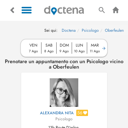
Sei qui:
Doctena
Psicologo
Oberfeulen
VEN
SAB
DOM
LUN
MAR
7 Ago
8 Ago
9 Ago
10 Ago
11 Ago
Prenotare un appuntamento con un Psicologo vicino
a Oberfeulen
56
ALEXANDRA NITA
Psicologo
13b Route D'arlon,