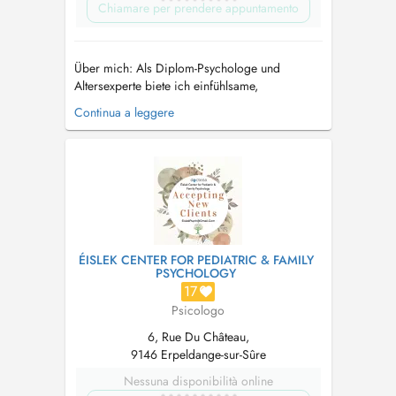
Chiamare per prendere appuntamento
Über mich: Als Diplom-Psychologe und
Altersexperte biete ich einfühlsame,
professionelle Unterstützung zur Bewältigung
Continua a leggere
von Entwicklungskrisen im Erwachsenenalter.
Diese entstehen meist durch unerwartete
Veränderungen (z.B. Beruf, Familie, eigene
Gesundheit) über die gesamte Lebensspanne.
Meine ...
ÉISLEK CENTER FOR PEDIATRIC & FAMILY
PSYCHOLOGY
17
Psicologo
6, Rue Du Château,
9146 Erpeldange-sur-Sûre
Nessuna disponibilità online