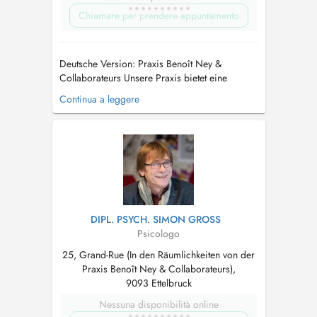
Chiamare per prendere appuntamento
Deutsche Version: Praxis Benoît Ney &
Collaborateurs Unsere Praxis bietet eine
strukturierte psychologische Begleitung an,
Continua a leggere
bestehend aus: Einzelberatungen Beratungen
für Jugendliche (12+) Paartherapie Orientie...
DIPL. PSYCH. SIMON GROSS
Psicologo
25, Grand-Rue (In den Räumlichkeiten von der
Praxis Benoît Ney & Collaborateurs),
9093 Ettelbruck
Nessuna disponibilità online