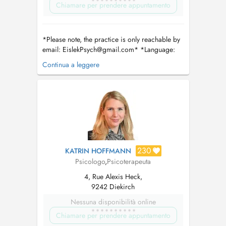
Chiamare per prendere appuntamento
*Please note, the practice is only reachable by
email:
EislekPsych@gmail.com
* *Language:
English speaking patients are welcomed.
Continua a leggere
Please note, the patient themselves must speak
English. Translation is not possible. At this time,
appointment requests in respective languages
other than English will ...
230
KATRIN HOFFMANN
Psicologo
,
Psicoterapeuta
4, Rue Alexis Heck,
9242 Diekirch
Nessuna disponibilità online
Chiamare per prendere appuntamento