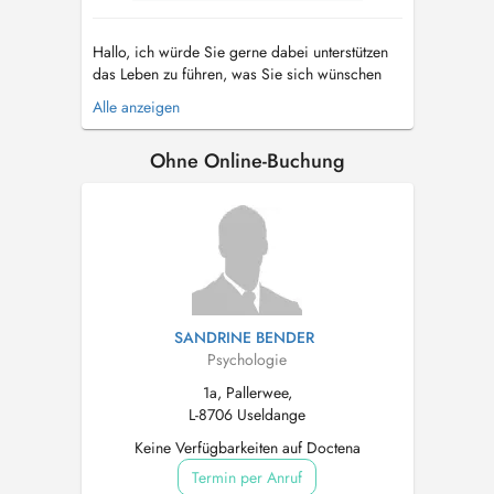
Hallo, ich würde Sie gerne dabei unterstützen
das Leben zu führen, was Sie sich wünschen
und auch verdienen. Als Psychologische
Alle anzeigen
Psychotherapeutin kenne ich viele verschiedene
Techniken bzw. Methoden, die ich Ihnen sehr
Ohne Online-Buchung
gerne vermitteln möchte. Gerne unterstütze ich
Sie dabei wie Sie dieses Wissen...
SANDRINE BENDER
Psychologie
1a, Pallerwee,
L-8706 Useldange
Keine Verfügbarkeiten auf Doctena
Termin per Anruf