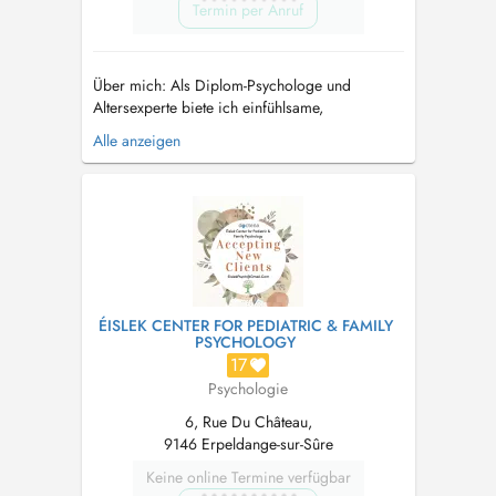
Termin per Anruf
Über mich: Als Diplom-Psychologe und
Altersexperte biete ich einfühlsame,
professionelle Unterstützung zur Bewältigung
Alle anzeigen
von Entwicklungskrisen im Erwachsenenalter.
Diese entstehen meist durch unerwartete
Veränderungen (z.B. Beruf, Familie, eigene
Gesundheit) über die gesamte Lebensspanne.
Meine ...
ÉISLEK CENTER FOR PEDIATRIC & FAMILY
PSYCHOLOGY
17
Psychologie
6, Rue Du Château,
9146 Erpeldange-sur-Sûre
Keine online Termine verfügbar