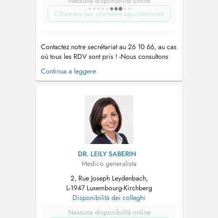
Nessuna disponibilità online
Chiamare per prendere appuntamento
Contactez notre secrétariat au 26 10 66, au cas
où tous les RDV sont pris ! -Nous consultons
des enfants à partir de 2 ans. -Vaccination
Continua a leggere
Covid uniquement sur RDV par téléphone !! -
Pour tout RDV (par Doctena ou par téléphone)
un supplément d'honoraire pour convenance
personnelle sera demandé. -...
DR. LEILY SABERIN
Medico generalista
2, Rue Joseph Leydenbach,
L-1947 Luxembourg-Kirchberg
Disponibilità dei colleghi
Nessuna disponibilità online