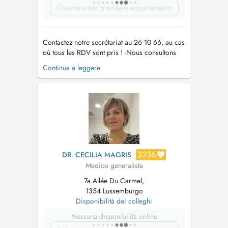
Chiamare per prendere appuntamento
Contactez notre secrétariat au 26 10 66, au cas
où tous les RDV sont pris ! -Nous consultons
des enfants à partir de 2 ans. -Vaccination
Continua a leggere
Covid uniquement sur RDV par téléphone !! -
Pour tout RDV (par Doctena ou par téléphone)
un supplément d'honoraire pour convenance
personnelle sera demandé. -...
3236
DR. CECILIA MAGRIS
Medico generalista
7a Allée Du Carmel,
1354 Lussemburgo
Disponibilità dei colleghi
Nessuna disponibilità online