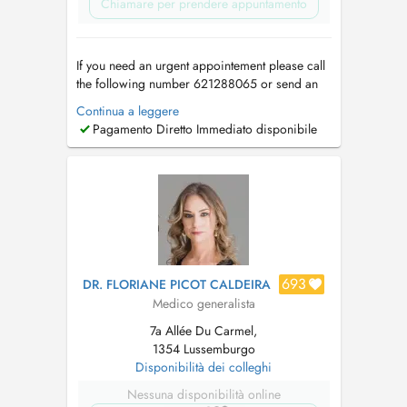
Chiamare per prendere appuntamento
If you need an urgent appointement please call
the following number 621288065 or send an
email to
medicent@pt.lu
. Si vous avez besoin
Continua a leggere
d'un RDV en urgence veuillez svp contacter le
Pagamento Diretto Immediato disponibile
secrétariat au 621288065 ou écrivez un mail à
medicent@pt.lu
. If it's your first appointement
please send your deta...
693
DR. FLORIANE PICOT CALDEIRA
Medico generalista
7a Allée Du Carmel,
1354 Lussemburgo
Disponibilità dei colleghi
Nessuna disponibilità online