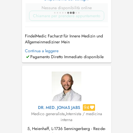
Nessuna disponibilità online
Chiamare per prendere appuntamento
FindelMedic Facharzt für Innere Medizin und
Allgemeinmediziner Mein
Behandlungsspektrum umfasst unter anderem:
Continua a leggere
Herz-Kreislauf-Beschwerden, Herzrasen/
Pagamento Diretto Immediato disponibile
Herzstolpern (Palpitationen), geschwollene
Beine/Ödeme, Atemwegsinfekte, Husten (akut
oder chronisch), Atemnot, diagnostiziertes
oder vermutetes As...
94
DR. MED. JONAS JABS
Medico generalista
,
Internista / medicina
interna
5, Heienhaff, L-1736 Senningerberg - Rez-de-