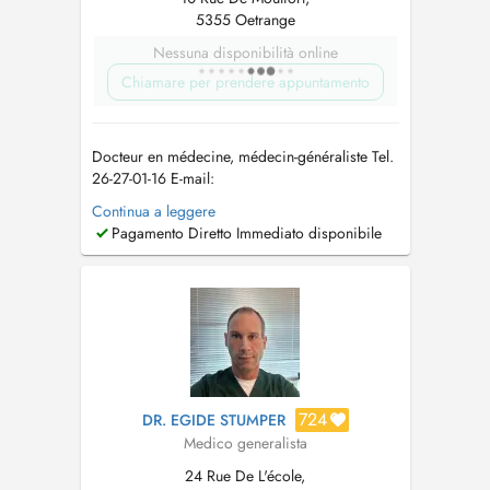
5355 Oetrange
Nessuna disponibilità online
Chiamare per prendere appuntamento
Docteur en médecine, médecin-généraliste Tel.
26-27-01-16 E-mail:
allgemeinmediziner_lux@outlook.com
In
Continua a leggere
meiner Praxis biete ich eine umfassende
Pagamento Diretto Immediato disponibile
medizinische Betreuung im Bereich der
Allgemeinmedizin an. Der Fokus liegt auf einer
individuellen Versorgung, die sowohl
körperliche als auch psychis...
724
DR. EGIDE STUMPER
Medico generalista
24 Rue De L'école,