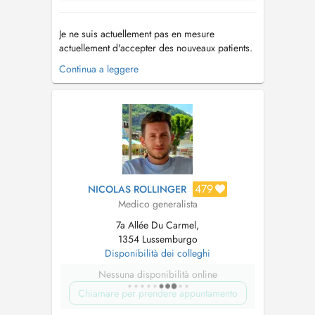
Je ne suis actuellement pas en mesure
actuellement d'accepter des nouveaux patients.
En cas de rendez-vous non respecté et non
Continua a leggere
annulé deux heures à l'avance le prix d'une
consultation sera facturé ( non-remboursable ).
Vous êtes déjà patient? Votre nom, prénom et
date de naissance sont suffis...
479
NICOLAS ROLLINGER
Medico generalista
7a Allée Du Carmel,
1354 Lussemburgo
Disponibilità dei colleghi
Nessuna disponibilità online
Chiamare per prendere appuntamento