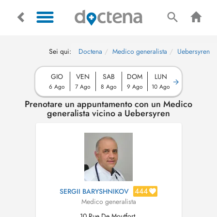
Sei qui:
Doctena
Medico generalista
Uebersyren
GIO
VEN
SAB
DOM
LUN
6 Ago
7 Ago
8 Ago
9 Ago
10 Ago
Prenotare un appuntamento con un Medico
generalista vicino a Uebersyren
444
SERGII BARYSHNIKOV
Medico generalista
10 Rue De Moutfort,