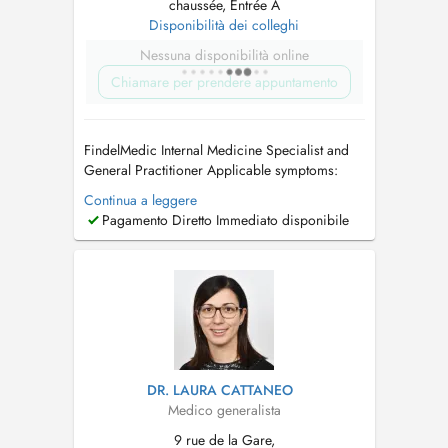
chaussée, Entrée A
Disponibilità dei colleghi
Nessuna disponibilità online
Chiamare per prendere appuntamento
FindelMedic Internal Medicine Specialist and
General Practitioner Applicable symptoms:
unintentional weight loss or weight gain /
Continua a leggere
cardiovascular problems / high blood
Pagamento Diretto Immediato disponibile
pressure (hypertension) / rapid heartbeat /
palpitations / swollen legs or edema (fluid
retention) / respiratory infections and br...
DR. LAURA CATTANEO
Medico generalista
9 rue de la Gare,