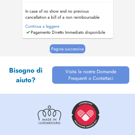
In case of no show and no previous
cancellation a bill of a non reimboursable
consultation will be sent. En cas de rendez-vous
Continua a leggere
non respecté et non annulé deux heures à
Pagamento Diretto Immediato disponibile
l'avance le prix d'une consultation sera facturé (
non remboursable )....
Pagina successiva
Bisogno di
Visita le nostre Domande
Frequenti o Contattaci
aiuto?