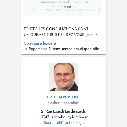
Nessuna disponibilità online
Chiamare per prendere appuntamento
TOUTES LES CONSULTATIONS SONT
UNIQUEMENT SUR RENDEZ-VOUS. Je suis
absente du7 au 16 août et du 21 au 27
Continua a leggere
septembre 2026. Ech sinn net do vum 7. bis
Pagamento Diretto Immediato disponibile
dem 16. August an vum 21. bis dem 27
September 2026. TÉLÉPHONE 26 35 21 18....
DR. BEN BURTON
Medico generalista
2, Rue Joseph Leydenbach,
L-1947 Luxembourg-Kirchberg
Disponibilità dei colleghi