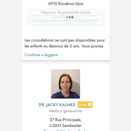
6910 Roodt-sur-Syre
Nessuna disponibilità online
Chiamare per prendere appuntamento
Les consultations ne sont pas disponibles pour
les enfants au dessous de 2 ans. Vous pouvez
contacter le secrétariat au numéro 77 93 77 .
Continua a leggere
Veuillez noter que le cabinet médical se trouve
à Roodt-sur-syre, à 10 minutes du Kirchberg en
direction de Grevenmacher....
646
DR. JACKY KALMES
Medico generalista
27 Rue Principale,
L-5241 Sandweiler