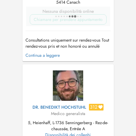
5414 Canach
Nessuna disponibilità online
Chiamare per prendere appuntamento
Consultations uniquement sur rendez-vous Tout
rendez-vous pris et non honoré ou annulé
moins de 4h avant l'heure convenue sera
Continua a leggere
facturé Les délégués médicaux peuvent prendre
rendez vous le lundi-mercredi-jeudi de 12 à 14
heures mail:
cabinetmedicalcanach@gmail.com
...
312
DR. BENEDIKT HOCHSTUHL
Medico generalista
5, Heienhaff, L-1736 Senningerberg - Rez-de-
chaussée, Entrée A
Disponibilità dei colleghi