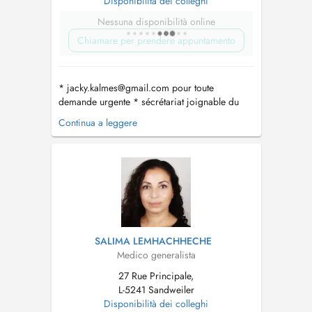
Disponibilità dei colleghi
Nessuna disponibilità online
Chiamare per prendere appuntamento
*
jacky.kalmes@gmail.com
pour toute
demande urgente * sécrétariat joignable du
lundi-vendredi de 8h-11h au numéro 35 04 56
Continua a leggere
* horaires des consultations UNIQUEMENT
SUR RDV : - Lun: 8h-11h45 et 14h-16h30 - Mar:
8h-11h45 et 14h-16h30 - Mer: 8h-11h45 et 14h-
16h30 - Jeu: absente - Ven:...
SALIMA LEMHACHHECHE
Medico generalista
27 Rue Principale,
L-5241 Sandweiler
Disponibilità dei colleghi