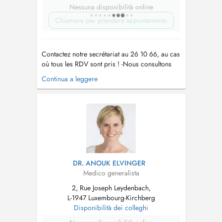
Nessuna disponibilità online
Chiamare per prendere appuntamento
Contactez notre secrétariat au 26 10 66, au cas
où tous les RDV sont pris ! -Nous consultons
des enfants à partir de 2 ans. -Vaccination
Continua a leggere
Covid uniquement sur RDV par téléphone !! -
Pour tout RDV (par Doctena ou par téléphone)
un supplément d'honoraire pour convenance
personnelle sera demandé. ...
DR. ANOUK ELVINGER
Medico generalista
2, Rue Joseph Leydenbach,
L-1947 Luxembourg-Kirchberg
Disponibilità dei colleghi