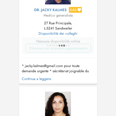
646
DR. JACKY KALMES
Medico generalista
27 Rue Principale,
L-5241 Sandweiler
Disponibilità dei colleghi
Nessuna disponibilità online
Chiamare per prendere appuntamento
*
jacky.kalmes@gmail.com
pour toute
demande urgente * sécrétariat joignable du
lundi-vendredi de 8h-11h au numéro 35 04 56
Continua a leggere
* horaires des consultations UNIQUEMENT
SUR RDV : - Lun: 8h-11h45 et 14h-16h30 - Mar:
8h-11h45 et 14h-16h30 - Mer: 8h-11h45 et 14h-
16h30 - Jeu: absente - Ven:...