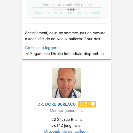
Nessuna disponibilità online
Chiamare per prendere appuntamento
Actuellement, nous ne sommes pas en mesure
d'acceuillir de nouveaux patients. Pour des
visites à domicile, la vaccination anti-COVID ou
Continua a leggere
un RDV en dehors des plages proposées,
Pagamento Diretto Immediato disponibile
merci d'appeler. Prochaines absences: - 26.03-
06.04.2026 Le Centre Médical JongMëtt est au
centre du nouveau cœur d...
3354
DR. DORU BURLACU
Medico generalista
22-24, rue Rham,
L-6142 Junglinster
Disponibilità dei colleghi