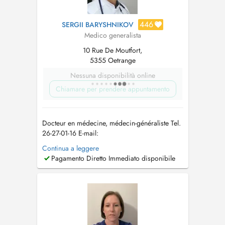
446
SERGII BARYSHNIKOV
Medico generalista
10 Rue De Moutfort,
5355 Oetrange
Nessuna disponibilità online
Chiamare per prendere appuntamento
Docteur en médecine, médecin-généraliste Tel.
26-27-01-16 E-mail:
allgemeinmediziner_lux@outlook.com
In
Continua a leggere
meiner Praxis biete ich eine umfassende
Pagamento Diretto Immediato disponibile
medizinische Betreuung im Bereich der
Allgemeinmedizin an. Der Fokus liegt auf einer
individuellen Versorgung, die sowohl
körperliche als auch psychis...