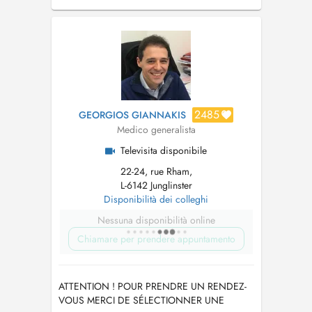
d'indiquer votre nom, matricule et adresse
complète ainsi que la raison de votre visite.
2485
GEORGIOS GIANNAKIS
Medico generalista
Televisita disponibile
22-24, rue Rham,
L-6142 Junglinster
Disponibilità dei colleghi
Nessuna disponibilità online
Chiamare per prendere appuntamento
ATTENTION ! POUR PRENDRE UN RENDEZ-
VOUS MERCI DE SÉLECTIONNER UNE