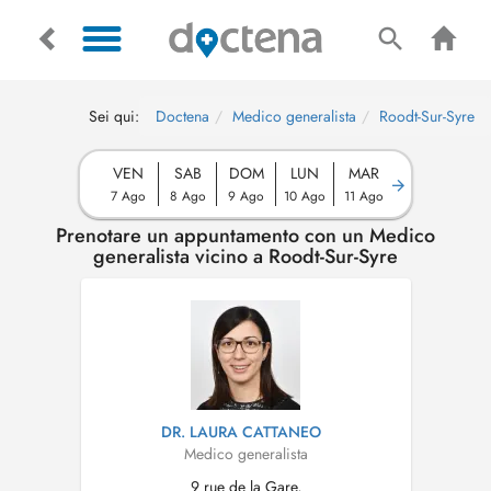
Sei qui:
Doctena
Medico generalista
Roodt-Sur-Syre
VEN
SAB
DOM
LUN
MAR
7 Ago
8 Ago
9 Ago
10 Ago
11 Ago
Prenotare un appuntamento con un Medico
generalista vicino a Roodt-Sur-Syre
DR. LAURA CATTANEO
Medico generalista
9 rue de la Gare,