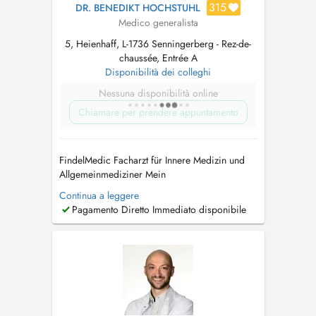
315
DR. BENEDIKT HOCHSTUHL
Medico generalista
5, Heienhaff, L-1736 Senningerberg - Rez-de-
chaussée, Entrée A
Disponibilità dei colleghi
Nessuna disponibilità online
Chiamare per prendere appuntamento
FindelMedic Facharzt für Innere Medizin und
Allgemeinmediziner Mein
Behandlungsspektrum umfasst unter anderem:
Continua a leggere
Herz-Kreislauf-Beschwerden, Herzrasen/
Pagamento Diretto Immediato disponibile
Herzstolpern (Palpitationen), geschwollene
Beine/Ödeme, Atemwegsinfekte, Husten (akut
oder chronisch), Atemnot, diagnostiziertes
oder vermutetes As...