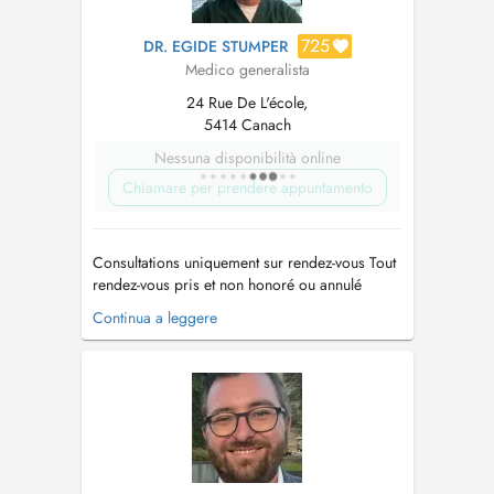
725
DR. EGIDE STUMPER
Medico generalista
24 Rue De L'école,
5414 Canach
Nessuna disponibilità online
Chiamare per prendere appuntamento
Consultations uniquement sur rendez-vous Tout
rendez-vous pris et non honoré ou annulé
moins de 4h avant l'heure convenue sera
Continua a leggere
facturé Les délégués médicaux peuvent prendre
rendez vous le lundi-mercredi-jeudi de 12 à 14
heures mail:
cabinetmedicalcanach@gmail.com
...