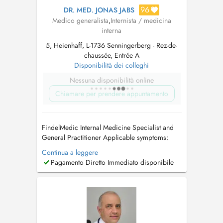
96
DR. MED. JONAS JABS
Medico generalista
,
Internista / medicina
interna
5, Heienhaff, L-1736 Senningerberg - Rez-de-
chaussée, Entrée A
Disponibilità dei colleghi
Nessuna disponibilità online
Chiamare per prendere appuntamento
FindelMedic Internal Medicine Specialist and
General Practitioner Applicable symptoms:
unintentional weight loss or weight gain /
Continua a leggere
cardiovascular problems / high blood
Pagamento Diretto Immediato disponibile
pressure (hypertension) / rapid heartbeat /
palpitations / swollen legs or edema (fluid
retention) / respiratory infections and br...