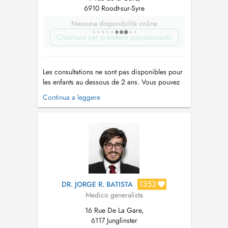
6910 Roodt-sur-Syre
Nessuna disponibilità online
Chiamare per prendere appuntamento
Les consultations ne sont pas disponibles pour
les enfants au dessous de 2 ans. Vous pouvez
contacter le secrétariat au numéro 77 93 77 .
Continua a leggere
Veuillez noter que le cabinet médical se trouve
à Roodt-sur-syre, à 10 minutes du Kirchberg en
direction de Grevenmacher....
1353
DR. JORGE R. BATISTA
Medico generalista
16 Rue De La Gare,
6117 Junglinster