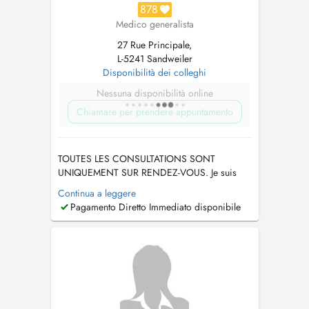
878
Medico generalista
27 Rue Principale,
L-5241 Sandweiler
Disponibilità dei colleghi
Nessuna disponibilità online
Chiamare per prendere appuntamento
TOUTES LES CONSULTATIONS SONT
UNIQUEMENT SUR RENDEZ-VOUS. Je suis
absente du7 au 16 août et du 21 au 27
Continua a leggere
septembre 2026. Ech sinn net do vum 7. bis
Pagamento Diretto Immediato disponibile
dem 16. August an vum 21. bis dem 27
September 2026. TÉLÉPHONE 26 35 21 18....