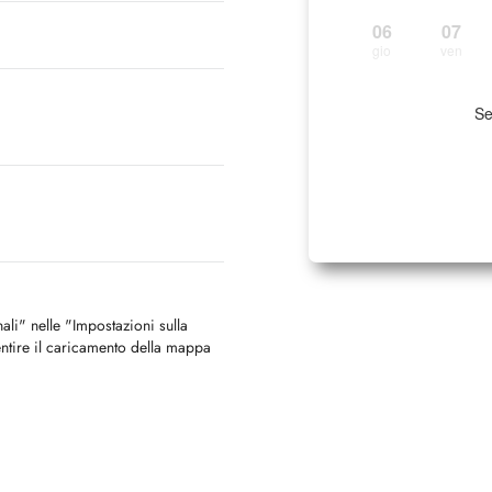
06
07
gio
ven
Se
nali" nelle "Impostazioni sulla
ntire il caricamento della mappa