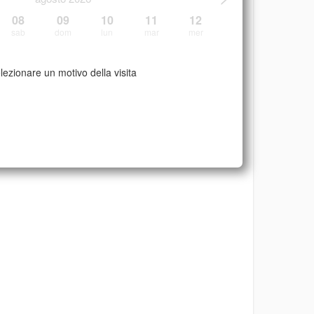
08
09
10
11
12
sab
dom
lun
mar
mer
lezionare un motivo della visita