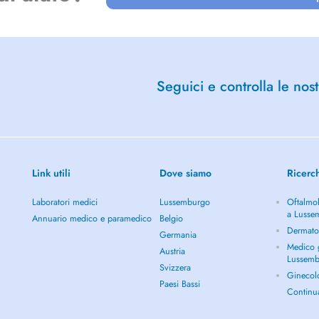
Seguici e controlla le nost
Link utili
Dove siamo
Ricerc
Laboratori medici
Lussemburgo
Oftalmol
a Lusse
Annuario medico e paramedico
Belgio
Dermato
Germania
Medico g
Austria
Lussem
Svizzera
Ginecol
Paesi Bassi
Continu