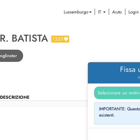
Lussemburgo
IT
Aiuto
Login
R. BATISTA
1353
nglinster
Fissa
I
DESCRIZIONE
IMPORTANTE: Questo pr
esistenti.