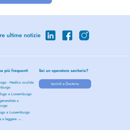
re ultime notizie
he più frequenti
Sei un operatore sanitario?
ogo - Medico oculista
Iscriviti a Doctena
mburgo
logo a Lussemburgo
eneralista a
burgo
ogo a Lussemburgo
a a leggere →