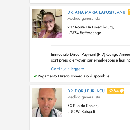
DR. ANA MARIA LAPUSNEANU
Medico generalista
207 Route De Luxembourg,
L-7374 Bofferdange
Immediate Direct Payment (PID) Congé Annue
sont pries d'envoyer par email-reponse leur 
horaire par patient svp Consultation pour...
Continua a leggere
Pagamento Diretto Immediato disponibile
3354
DR. DORU BURLACU
Medico generalista
33 Rue de Kehlen,
L- 8295 Keispelt