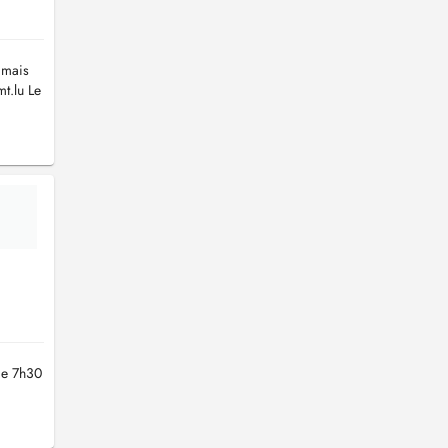
 mais
t.lu
Le
de 7h30