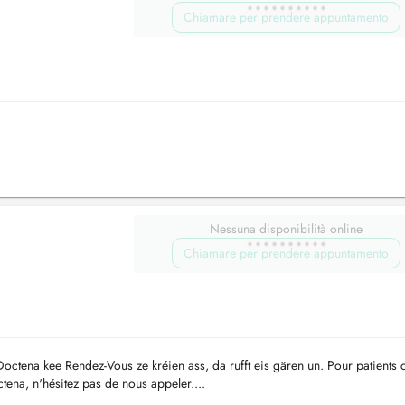
Chiamare per prendere appuntamento
Nessuna disponibilità online
Chiamare per prendere appuntamento
ctena kee Rendez-Vous ze kréien ass, da rufft eis gären un. Pour patients 
tena, n'hésitez pas de nous appeler....