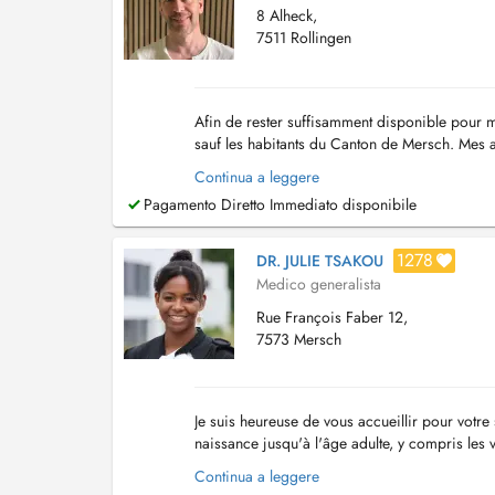
8 Alheck,
7511 Rollingen
Afin de rester suffisamment disponible pour m
sauf les habitants du Canton de Mersch. Mes 
Pendant les vacances d'été le cabinet sera fer
Continua a leggere
Pagamento Diretto Immediato disponibile
1278
DR. JULIE TSAKOU
Medico generalista
Rue François Faber 12,
7573 Mersch
Je suis heureuse de vous accueillir pour votr
naissance jusqu'à l'âge adulte, y compris les v
réalise également des échographies abdomin.
Continua a leggere