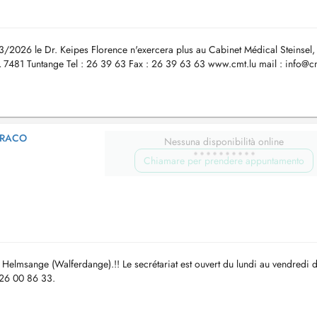
/03/2026 le Dr. Keipes Florence n'exercera plus au Cabinet Médical Steinsel,
 L 7481 Tuntange Tel : 26 39 63 Fax : 26 39 63 63 www.cmt.lu mail :
info@cm
RRACO
Nessuna disponibilità online
Chiamare per prendere appuntamento
elmsange (Walferdange).!! Le secrétariat est ouvert du lundi au vendredi 
 26 00 86 33.