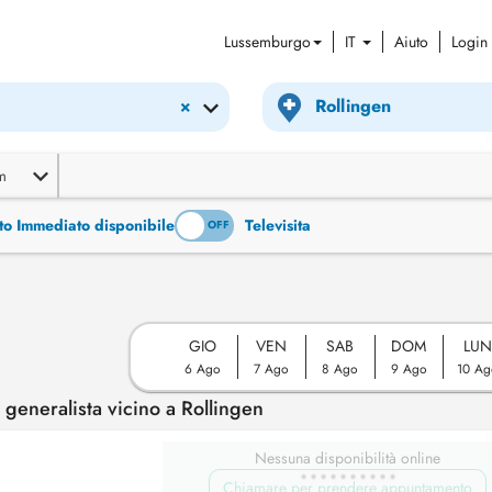
Lussemburgo
IT
Aiuto
Login
×
m
to Immediato disponibile
Televisita
ON
OFF
GIO
VEN
SAB
DOM
LUN
6 Ago
7 Ago
8 Ago
9 Ago
10 Ag
eneralista vicino a Rollingen
Nessuna disponibilità online
Chiamare per prendere appuntamento