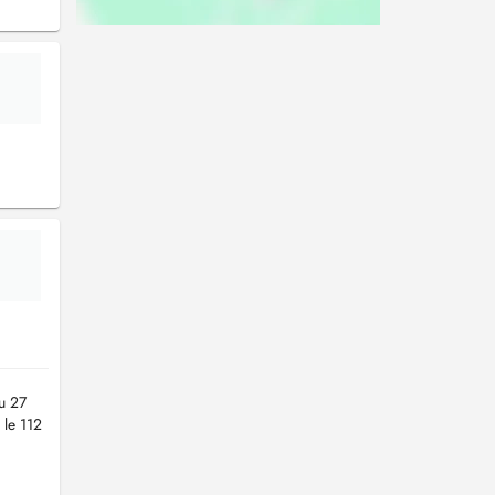
u 27
 le 112