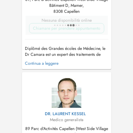
Bâtiment D, Mamer,
8308 Capellen
Nessuna disponibilità online
Chiamare per prendere appuntamento
Diplômé des Grandes écoles de Médecine, le
Dr Camara est un expert des traitements de
réjuvénation, anti-âge et de micro-nutrition. Des
Continua a leggere
techniques non-invasives qui vous procurent
des améliorations instantanées et des résultats
spectaculaires. Le Dr Camara propose des
protocoles de soins sur mesure...
DR. LAURENT KESSEL
Medico generalista
89 Parc d'Activités Capellen (West Side Village