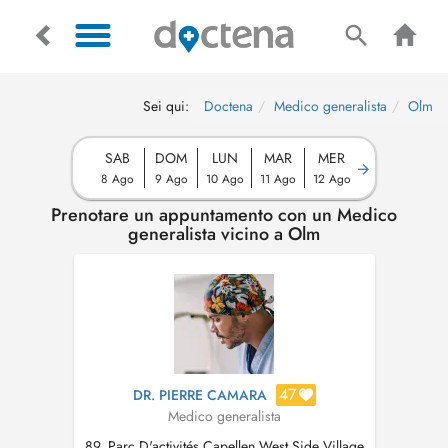
Sei qui:
Doctena
Medico generalista
Olm
SAB
DOM
LUN
MAR
MER
8 Ago
9 Ago
10 Ago
11 Ago
12 Ago
Prenotare un appuntamento con un Medico
generalista vicino a Olm
47
DR. PIERRE CAMARA
Medico generalista
89, Parc D'activités Capellen West Side Village