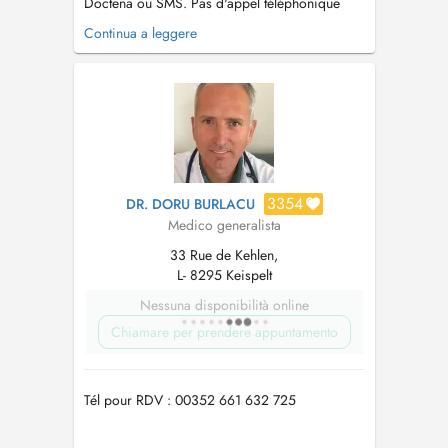
Doctena ou SMS. Pas d'appel téléphonique
s.v.p. PARKING: Vous pouvez vous garer sur le
Continua a leggere
parking autour des bâtiments gratuitement et
devant la boulangerie Fischer, et continuer à
pied sur la zone piétonne entre les nouveaux
bâtiments durant 50 m. La p...
3354
DR. DORU BURLACU
Medico generalista
33 Rue de Kehlen,
L- 8295 Keispelt
Nessuna disponibilità online
Chiamare per prendere appuntamento
Tél pour RDV : 00352 661 632 725