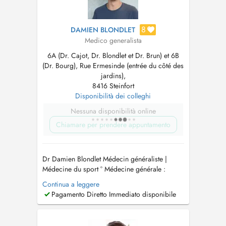
8
DAMIEN BLONDLET
Medico generalista
6A (Dr. Cajot, Dr. Blondlet et Dr. Brun) et 6B
(Dr. Bourg), Rue Ermesinde (entrée du côté des
jardins),
8416 Steinfort
Disponibilità dei colleghi
Nessuna disponibilità online
Chiamare per prendere appuntamento
Dr Damien Blondlet Médecin généraliste |
Médecine du sport ° Médecine générale :
Consultations de suivi, médecine préventive et
Continua a leggere
prise en charge des pathologies aiguës ou
Pagamento Diretto Immediato disponibile
chroniques. ° Traumatologie du sport °
Mésothérapie de l'appareil locomoteur °
Infiltrations articulaires (acide hyal...