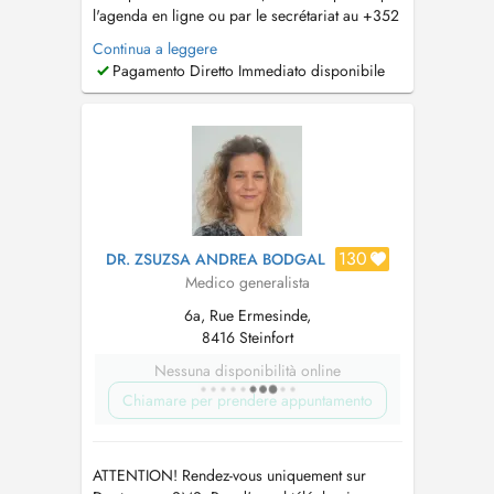
l'agenda en ligne ou par le secrétariat au +352
26 59 89 21. Le secrétariat est joignable de 8h
Continua a leggere
à 12h du lundi au vendredi. Pour les
Pagamento Diretto Immediato disponibile
renouvellements d'ordonnance ou demande de
résultats d'examen, merci de passer par l'e-mail
suivant : sec.medical....
130
DR. ZSUZSA ANDREA BODGAL
Medico generalista
6a, Rue Ermesinde,
8416 Steinfort
Nessuna disponibilità online
Chiamare per prendere appuntamento
ATTENTION! Rendez-vous uniquement sur