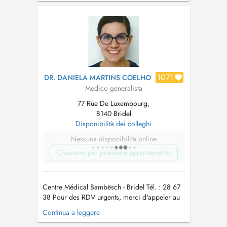
1071
DR. DANIELA MARTINS COELHO
Medico generalista
77 Rue De Luxembourg,
8140 Bridel
Disponibilità dei colleghi
Nessuna disponibilità online
Chiamare per prendere appuntamento
Centre Médical Bambësch - Bridel Tél. : 28 67
38 Pour des RDV urgents, merci d'appeler au
secrétariat Pour la vaccination Covid-19, merci
Continua a leggere
de prendre rdv par téléphone au secrétariat