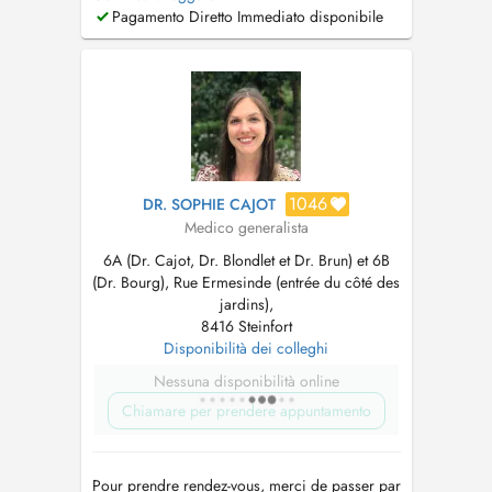
premier recours. Elle accorde une attention
Pagamento Diretto Immediato disponibile
particulière au suivi personnalisé de chacun,
du nourrisson à la personne âgée. Ses
domaines dintérêt incluent notamment la pé...
1046
DR. SOPHIE CAJOT
Medico generalista
6A (Dr. Cajot, Dr. Blondlet et Dr. Brun) et 6B
(Dr. Bourg), Rue Ermesinde (entrée du côté des
jardins),
8416 Steinfort
Disponibilità dei colleghi
Nessuna disponibilità online
Chiamare per prendere appuntamento
Pour prendre rendez-vous, merci de passer par