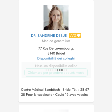
Para consultas urgentes, pode telefonar ao
secretariato. Para vacinação Covid-19, pode
telefonar ao secretari...
770
DR. SANDRINE DEBUE
Medico generalista
77 Rue De Luxembourg,
8140 Bridel
Disponibilità dei colleghi
Nessuna disponibilità online
Chiamare per prendere appuntamento
Centre Médical Bambësch - Bridel Tél. : 28 67
38 Pour la vaccination Covid-19 avec vaccins
actualisés automne/hiver 2023/24 merci de
prendre rdv par téléphone au secrétariat