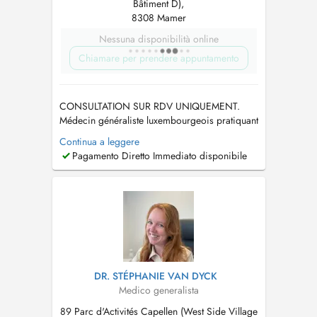
Bâtiment D),
8308 Mamer
Nessuna disponibilità online
Chiamare per prendere appuntamento
CONSULTATION SUR RDV UNIQUEMENT.
Médecin généraliste luxembourgeois pratiquant
au Centre Médical Capellen. Diplômé de la
Continua a leggere
Faculté de Médecine de Nancy (F). En cas
Pagamento Diretto Immediato disponibile
d'urgence, appelez le 28 37 39 si vous ne
trouvez pas de plage horaire qui vous
convienne. Tout rendez-vous non honoré ou
annulé à moi...
DR. STÉPHANIE VAN DYCK
Medico generalista
89 Parc d'Activités Capellen (West Side Village