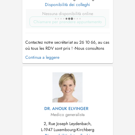
Disponibilità dei colleghi
Nessuna disponibilità online
Chiamare per prendere appuntamento
Contactez notre secrétariat au 26 10 66, au cas
où tous les RDV sont pris ! -Nous consultons
des enfants à partir de 2 ans. -Vaccination
Continua a leggere
Covid uniquement sur RDV par téléphone !! -
Pour tout RDV (par Doctena ou par téléphone)
un supplément d'honoraire pour convenance
personnelle sera demandé. ...
DR. ANOUK ELVINGER
Medico generalista
2, Rue Joseph Leydenbach,
L-1947 Luxembourg-Kirchberg