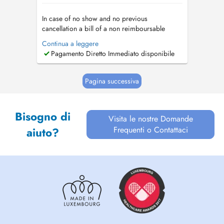
In case of no show and no previous
cancellation a bill of a non reimboursable
consultation will be sent. En cas de rendez-vous
Continua a leggere
non respecté et non annulé deux heures à
Pagamento Diretto Immediato disponibile
l'avance le prix d'une consultation sera facturé (
non remboursable )....
Pagina successiva
Bisogno di
Visita le nostre Domande
Frequenti o Contattaci
aiuto?