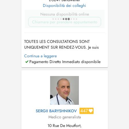
Disponibilità dei colleghi
Nessuna disponibilità online
Chiamare per prendere appuntamento
TOUTES LES CONSULTATIONS SONT
UNIQUEMENT SUR RENDEZ-VOUS. Je suis
absente du7 au 16 août et du 21 au 27
Continua a leggere
septembre 2026. Ech sinn net do vum 7. bis
Pagamento Diretto Immediato disponibile
dem 16. August an vum 21. bis dem 27
September 2026. TÉLÉPHONE 26 35 21 18....
447
SERGII BARYSHNIKOV
Medico generalista
10 Rue De Moutfort,