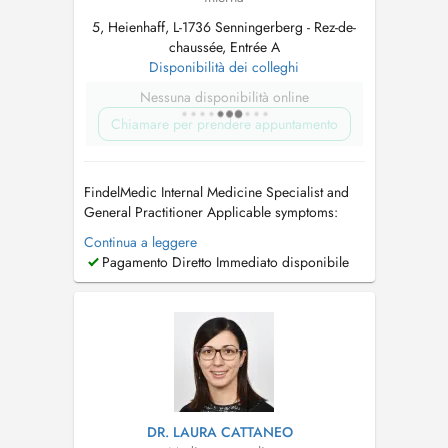
5, Heienhaff, L-1736 Senningerberg - Rez-de-
chaussée, Entrée A
Disponibilità dei colleghi
Nessuna disponibilità online
Chiamare per prendere appuntamento
FindelMedic Internal Medicine Specialist and
General Practitioner Applicable symptoms:
unintentional weight loss or weight gain /
Continua a leggere
cardiovascular problems / high blood
Pagamento Diretto Immediato disponibile
pressure (hypertension) / rapid heartbeat /
palpitations / swollen legs or edema (fluid
retention) / respiratory infections and br...
DR. LAURA CATTANEO