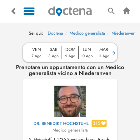
Sei qui:
Doctena
Medico generalista
Niederanven
VEN
SAB
DOM
LUN
MAR
7 Ago
8 Ago
9 Ago
10 Ago
11 Ago
Prenotare un appuntamento con un Medico
generalista vicino a Niederanven
315
DR. BENEDIKT HOCHSTUHL
Medico generalista
5, Heienhaff, L-1736 Senningerberg - Rez-de-