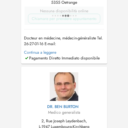
5355 Oetrange
Nessuna disponibilità online
Chiamare per prendere appuntamento
Docteur en médecine, médecin-généraliste Tel.
26-27-01-16 E-mail:
allgemeinmediziner_lux@outlook.com
In
Continua a leggere
meiner Praxis biete ich eine umfassende
Pagamento Diretto Immediato disponibile
medizinische Betreuung im Bereich der
Allgemeinmedizin an. Der Fokus liegt auf einer
individuellen Versorgung, die sowohl
körperliche als auch psychis...
DR. BEN BURTON
Medico generalista
2, Rue Joseph Leydenbach,
L-1947 Luxembourg-Kirchberg