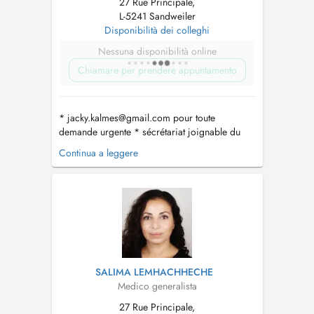
27 Rue Principale,
L-5241 Sandweiler
Disponibilità dei colleghi
Nessuna disponibilità online
Chiamare per prendere appuntamento
*
jacky.kalmes@gmail.com
pour toute
demande urgente * sécrétariat joignable du
lundi-vendredi de 8h-11h au numéro 35 04 56
Continua a leggere
* horaires des consultations UNIQUEMENT
SUR RDV : - Lun: 8h-11h45 et 14h-16h30 - Mar:
8h-11h45 et 14h-16h30 - Mer: 8h-11h45 et 14h-
16h30 - Jeu: absente - Ven:...
SALIMA LEMHACHHECHE
Medico generalista
27 Rue Principale,