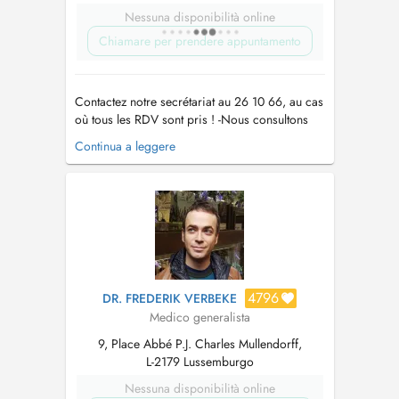
Nessuna disponibilità online
Chiamare per prendere appuntamento
Contactez notre secrétariat au 26 10 66, au cas
où tous les RDV sont pris ! -Nous consultons
des enfants à partir de 2 ans. -Vaccination
Continua a leggere
Covid uniquement sur RDV par téléphone !! -
Pour tout RDV (par Doctena ou par téléphone)
un supplément d'honoraire pour convenance
personnelle sera demandé. -...
4796
DR. FREDERIK VERBEKE
Medico generalista
9, Place Abbé P.J. Charles Mullendorff,
L-2179 Lussemburgo
Nessuna disponibilità online