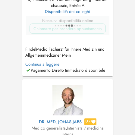
chaussée, Entrée A
Disponibilità dei colleghi
Nessuna disponibilità online
Chiamare per prendere appuntamento
FindelMedic Facharzt für Innere Medizin und
Allgemeinmediziner Mein
Behandlungsspektrum umfasst unter anderem:
Continua a leggere
Herz-Kreislauf-Beschwerden, Herzrasen/
Pagamento Diretto Immediato disponibile
Herzstolpern (Palpitationen), geschwollene
Beine/Ödeme, Atemwegsinfekte, Husten (akut
oder chronisch), Atemnot, diagnostiziertes
oder vermutetes As...
97
DR. MED. JONAS JABS
Medico generalista
,
Internista / medicina
interna