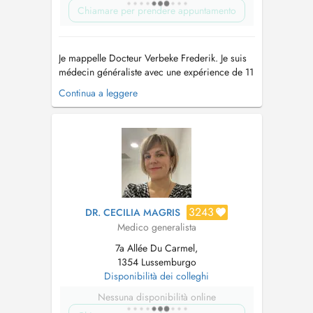
Chiamare per prendere appuntamento
Je mappelle Docteur Verbeke Frederik. Je suis
médecin généraliste avec une expérience de 11
ans. Je suis également médecin conseil pour le
Continua a leggere
European Stability Mechanism. Depuis
septembre 2018, je consulte dans ce cabinet
médical au Luxembourg-Kirchberg à la Place
Abbé P.J. Charles Mullendorff numéro...
3243
DR. CECILIA MAGRIS
Medico generalista
7a Allée Du Carmel,
1354 Lussemburgo
Disponibilità dei colleghi
Nessuna disponibilità online