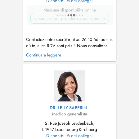
Disponibilità dei colleghi
Nessuna disponibilità online
Chiamare per prendere appuntamento
Contactez notre secrétariat au 26 10 66, au cas
où tous les RDV sont pris ! -Nous consultons
des enfants à partir de 2 ans. -Vaccination
Continua a leggere
Covid uniquement sur RDV par téléphone !! -
Pour tout RDV (par Doctena ou par téléphone)
un supplément d'honoraire pour convenance
personnelle sera demandé. -...
DR. LEILY SABERIN
Medico generalista
2, Rue Joseph Leydenbach,
L-1947 Luxembourg-Kirchberg
Disponibilità dei colleghi