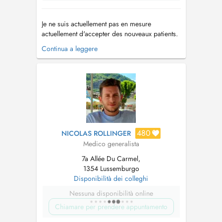
Je ne suis actuellement pas en mesure
actuellement d'accepter des nouveaux patients.
En cas de rendez-vous non respecté et non
Continua a leggere
annulé deux heures à l'avance le prix d'une
consultation sera facturé ( non-remboursable ).
Vous êtes déjà patient? Votre nom, prénom et
date de naissance sont suffis...
480
NICOLAS ROLLINGER
Medico generalista
7a Allée Du Carmel,
1354 Lussemburgo
Disponibilità dei colleghi
Nessuna disponibilità online
Chiamare per prendere appuntamento