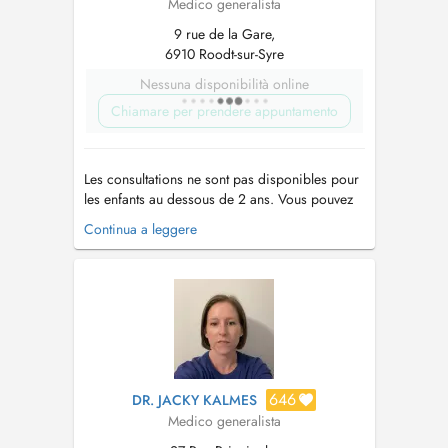
Medico generalista
9 rue de la Gare,
6910 Roodt-sur-Syre
Nessuna disponibilità online
Chiamare per prendere appuntamento
Les consultations ne sont pas disponibles pour
les enfants au dessous de 2 ans. Vous pouvez
contacter le secrétariat au numéro 77 93 77 .
Continua a leggere
Veuillez noter que le cabinet médical se trouve
à Roodt-sur-syre, à 10 minutes du Kirchberg en
direction de Grevenmacher....
646
DR. JACKY KALMES
Medico generalista