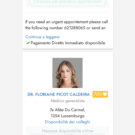
Chiamare per prendere appuntamento
If you need an urgent appointement please call
the following number 621288065 or send an
email to
medicent@pt.lu
. Si vous avez besoin
Continua a leggere
d'un RDV en urgence veuillez svp contacter le
Pagamento Diretto Immediato disponibile
secrétariat au 621288065 ou écrivez un mail à
medicent@pt.lu
. If it's your first appointement
please send your deta...
700
DR. FLORIANE PICOT CALDEIRA
Medico generalista
7a Allée Du Carmel,
1354 Lussemburgo
Disponibilità dei colleghi
Nessuna disponibilità online