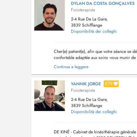
DYLAN DA COSTA GONÇALVES
Fisioterapista
2-4 Rue De La Gare,
3839 Schifflange
Disponibilità dei colleghi
Cher(e) patient(e), afin que votre séance se d
confortable adaptée aux soins -vous munir d
etc.), le cas échéant En cas d'empêchement...
Continua a leggere
579
YANNIK JORGE
Fisioterapista
2-4 Rue De La Gare,
3839 Schifflange
Disponibilità dei colleghi
DE KINÉ - Cabinet de kinésithérapie général