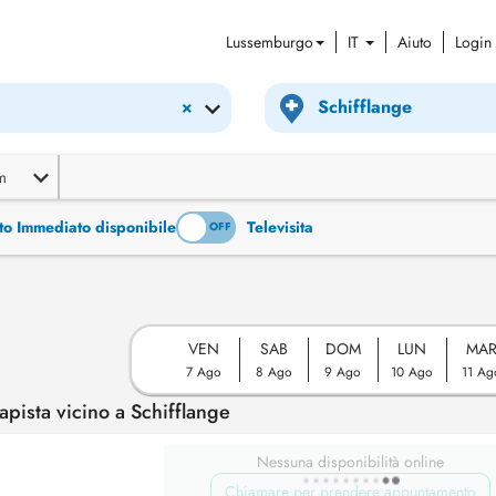
Lussemburgo
IT
Aiuto
Login
×
m
to Immediato disponibile
Televisita
ON
OFF
VEN
SAB
DOM
LUN
MA
7 Ago
8 Ago
9 Ago
10 Ago
11 Ag
pista vicino a Schifflange
Nessuna disponibilità online
Chiamare per prendere appuntamento