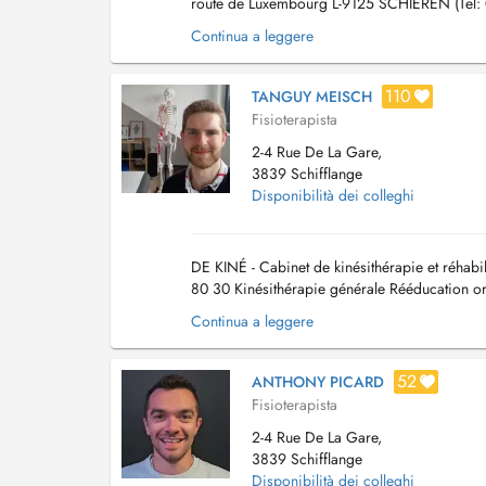
route de Luxembourg L-9125 SCHIEREN (Tel:
accueille sur RENDEZ-VOUS au cabinet et à d
Continua a leggere
110
TANGUY MEISCH
Fisioterapista
2-4 Rue De La Gare,
3839 Schifflange
Disponibilità dei colleghi
DE KINÉ - Cabinet de kinésithérapie et réhabil
80 30 Kinésithérapie générale Rééducation or
neurologique Rééducation cardio-respir...
Continua a leggere
52
ANTHONY PICARD
Fisioterapista
2-4 Rue De La Gare,
3839 Schifflange
Disponibilità dei colleghi