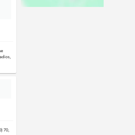
ue
adios,
) 70,