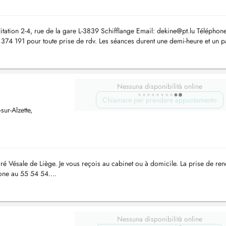
itation 2-4, rue de la gare L-3839 Schifflange Email:
dekine@pt.lu
Téléphone
4 191 pour toute prise de rdv. Les séances durent une demi-heure et un pa
Nessuna disponibilità online
Chiamare per prendere appuntamento
ur-Alzette,
 Vésale de Liège. Je vous reçois au cabinet ou à domicile. La prise de ren
one au 55 54 54....
Nessuna disponibilità online