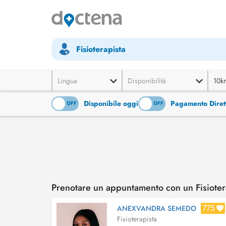
Fisioterapista
Lingua
Disponibilità
10k
Disponibile oggi
Pagamento Diret
ON
OFF
ON
OFF
Prenotare un appuntamento con un Fisiotera
775
ANEXVANDRA SEMEDO
Fisioterapista