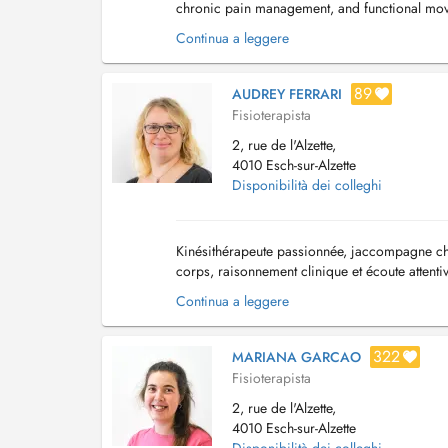
chronic pain management, and functional movem
before they start. Because every body is ...
Continua a leggere
89
AUDREY FERRARI
Fisioterapista
2, rue de l'Alzette,
4010 Esch-sur-Alzette
Disponibilità dei colleghi
Kinésithérapeute passionnée, jaccompagne cha
corps, raisonnement clinique et écoute attent
fonctionnel précis, évaluation des douleurs, de
Continua a leggere
322
MARIANA GARCAO
Fisioterapista
2, rue de l'Alzette,
4010 Esch-sur-Alzette