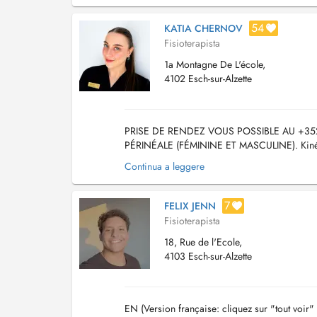
54
KATIA CHERNOV
Fisioterapista
1a Montagne De L'école,
4102 Esch-sur-Alzette
PRISE DE RENDEZ VOUS POSSIBLE AU +352
PÉRINÉALE (FÉMININE ET MASCULINE). Kinésit
proposons une prise en charge d'une heure (
Continua a leggere
7
FELIX JENN
Fisioterapista
18, Rue de l'Ecole,
4103 Esch-sur-Alzette
EN (Version française: cliquez sur "tout voir" 