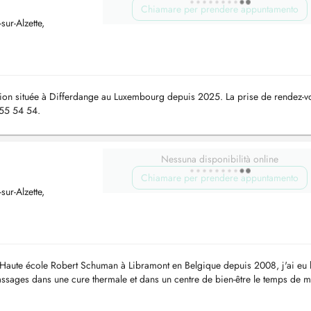
Chiamare per prendere appuntamento
ur-Alzette,
ion située à Differdange au Luxembourg depuis 2025. La prise de rendez-v
 55 54 54.
Nessuna disponibilità online
Chiamare per prendere appuntamento
ur-Alzette,
 Haute école Robert Schuman à Libramont en Belgique depuis 2008, j'ai eu 
sages dans une cure thermale et dans un centre de bien-être le temps de 
te dans ...