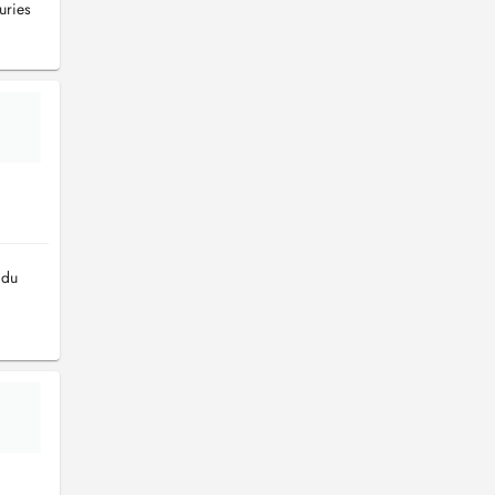
uries
 du