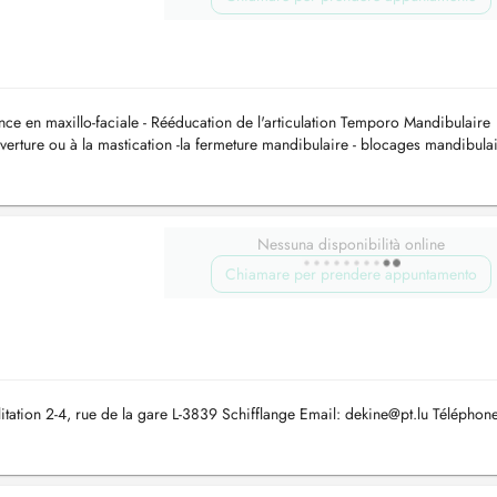
nce en maxillo-faciale - Rééducation de l'articulation Temporo Mandibulaire
uverture ou à la mastication -la fermeture mandibulaire - blocages mandibula
Nessuna disponibilità online
Chiamare per prendere appuntamento
itation 2-4, rue de la gare L-3839 Schifflange Email:
dekine@pt.lu
Téléphone