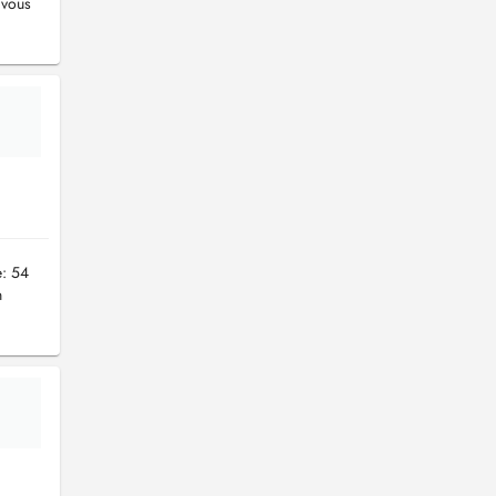
 vous
: 54
n