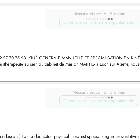
Nessuna disponibilità online
Chiamare per prendere appuntamento
 27 70 75 93. KINÉ GENERALE MANUELLE ET SPECIALISATION EN KIN
hérapeute au sein du cabinet de Marion MARTIG à Esch sur Alzette, nous
20min de séance manuelle réglementé...
Nessuna disponibilità online
Chiamare per prendere appuntamento
ci-dessous) I am a dedicated physical therapist specializing in preventative 