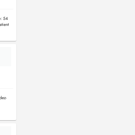
: 54
tient
dez-