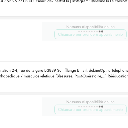
 00352 26 77 08 00) Email:
dekine@pt.lu
| Instagram: @dekine.lu Le cabinet
omic...
Nessuna disponibilità online
Chiamare per prendere appuntamento
itation 2-4, rue de la gare L-3839 Schifflange Email:
dekine@pt.lu
Téléphone
thopédique / musculoskeletique (Blessures, Post-Opératoire,...) Rééducatio
Nessuna disponibilità online
Chiamare per prendere appuntamento