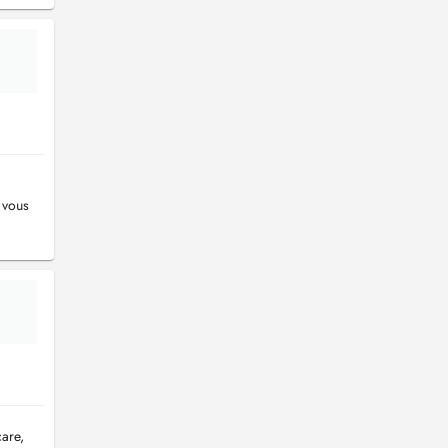
É
 vous
care,