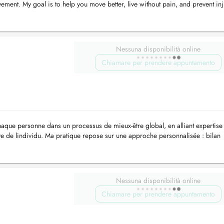
ent. My goal is to help you move better, live without pain, and prevent inj
Nessuna disponibilità online
Chiamare per prendere appuntamento
que personne dans un processus de mieux-être global, en alliant expertise
ive de lindividu. Ma pratique repose sur une approche personnalisée : bilan
 la post...
Nessuna disponibilità online
Chiamare per prendere appuntamento