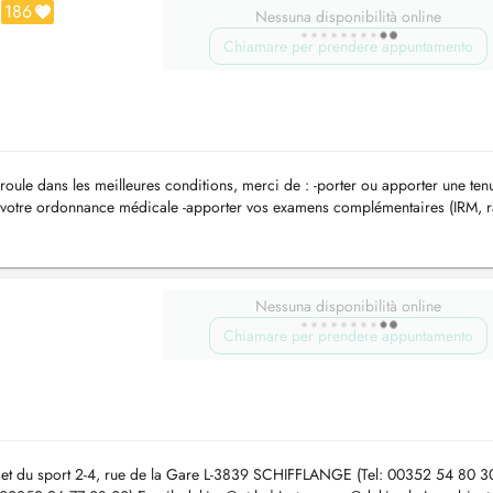
186
Nessuna disponibilità online
Chiamare per prendere appuntamento
éroule dans les meilleures conditions, merci de : -porter ou apporter une ten
e votre ordonnance médicale -apporter vos examens complémentaires (IRM, r
Nessuna disponibilità online
Chiamare per prendere appuntamento
e et du sport 2-4, rue de la Gare L-3839 SCHIFFLANGE (Tel: 00352 54 80 30