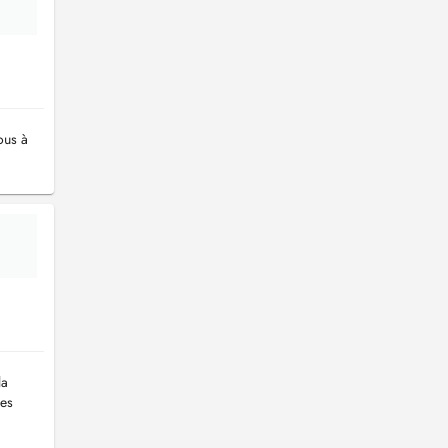
ous à
la
mes