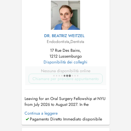
veuillez directement contacter le cabinet. Paula
Fayos a obtenu le...
DR. BEATRIZ WEITZEL
Endodontista
,
Dentista
17 Rue Des Bains,
1212 Lussemburgo
Disponibilità dei colleghi
Nessuna disponibilità online
Chiamare per prendere appuntamento
Leaving for an Oral Surgery Fellowship at NYU
from July 2026 to August 2027. In the
meantime, please book appointments with Dr
Continua a leggere
Maria Teresa Weitzel (8 rue Cyprien Merjai and
Pagamento Diretto Immediato disponibile
17 rue des Bains, 1st floor) or Dr Philippe
Weitzel (17 rue des Bains, 1st floor)....