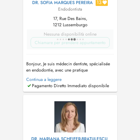
13
DR. SOFIA MARQUES PEREIRA
Endodontista
17, Rue Des Bains,
1212 Lussemburgo
Nessuna disponibilità online
Chiamare per prendere appuntamento
Bonjour, Je suis médecin dentiste, spécialisée
en endodontie, avec une pratique
exclusivement dédiée aux traitements
Continua a leggere
endodontiques réalisés sous microscope. Mon
Pagamento Diretto Immediato disponibile
objectif est d'offrir des soins de haute
précision, centrés sur la préservation des dents
et l'excellence clinique. Les traitements q...
DR. MARIANA SCHEIFER-BRATULESCU