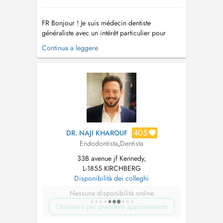
FR Bonjour ! Je suis médecin dentiste
généraliste avec un intérêt particulier pour
l'endodontie ainsi qu'une formation continue
Continua a leggere
approfondie dans ce domaine. Mon objectif
est d'offrir des soins dentaires de haute qualité,
centrés sur le patient, à travers une approche
conservatrice et minimale...
405
DR. NAJI KHAROUF
Endodontista
,
Dentista
33B avenue jf Kennedy,
L-1855 KIRCHBERG
Disponibilità dei colleghi
Nessuna disponibilità online
Chiamare per prendere appuntamento