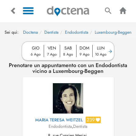
Sei qui:
Doctena
Dentista
Endodontista
Luxembourg-Beggen
GIO
VEN
SAB
DOM
LUN
6 Ago
7 Ago
8 Ago
9 Ago
10 Ago
Prenotare un appuntamento con un Endodontista
vicino a Luxembourg-Beggen
239
MARIA TERESA WEITZEL
Endodontista
,
Dentista
8, rue Cyprien Merjai,