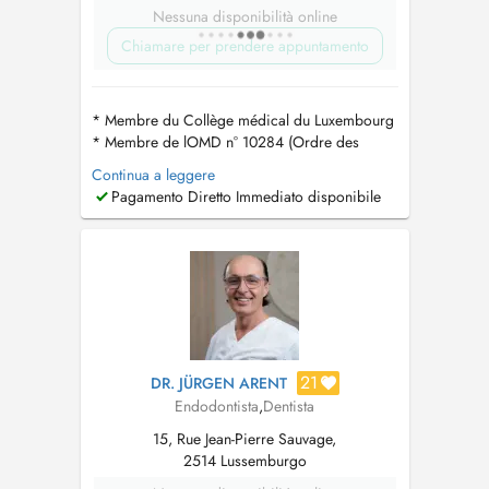
Nessuna disponibilità online
Chiamare per prendere appuntamento
* Membre du Collège médical du Luxembourg
* Membre de lOMD n° 10284 (Ordre des
Médecins Dentistes du Portugal) PT : As
Continua a leggere
consultas disponíveis no Doctena são
Pagamento Diretto Immediato disponibile
exclusivamente reservadas para novos
pacientes que desejam agendar a primeira
consulta. Se você já está em tratamento
conosco, por favo...
21
DR. JÜRGEN ARENT
Endodontista
,
Dentista
15, Rue Jean-Pierre Sauvage,
2514 Lussemburgo