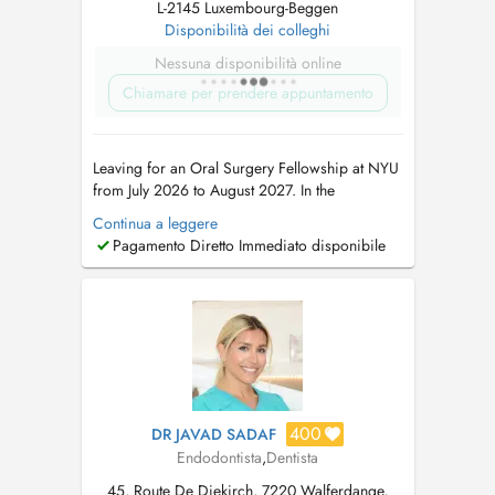
L-2145 Luxembourg-Beggen
Disponibilità dei colleghi
Nessuna disponibilità online
Chiamare per prendere appuntamento
Leaving for an Oral Surgery Fellowship at NYU
from July 2026 to August 2027. In the
meantime, please book appointments with Dr
Continua a leggere
Maria Teresa Weitzel (8 rue Cyprien Merjai and
Pagamento Diretto Immediato disponibile
17 rue des Bains, 1st floor) or Dr Philippe
Weitzel (17 rue des Bains, 1st floor)....
400
DR JAVAD SADAF
Endodontista
,
Dentista
45, Route De Diekirch, 7220 Walferdange,