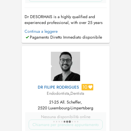
Dr DESORMAIS is a highly qualified and
experienced professional, with over 25 years
of Dental Experience, spanning 4 continents.
Continua a leggere
(Europe, Asia, Africa, America). Ancien
Pagamento Diretto Immediato disponibile
Praticien hospitalier. These en parodontologie-
Implantologie. Prothese sur implant et
implantologie depuis 2002. Contacter ...
10
DR FILIPE RODRIGUES
Endodontista
,
Dentista
21-25 All. Scheffer,
2520 Luxembourg-Limpertsberg
Nessuna disponibilità online
Chiamare per prendere appuntamento