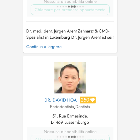
Nessuna disponibilità online
Chiamare per prendere appuntamento
Dr. med. dent. Jürgen Arent Zahnarzt & CMD-
Spezialist in Luxemburg Dr. Jürgen Arent ist seit
Oktober 2021 Mitinhaber der Praxis in
Continua a leggere
Luxemburg und bringt über 25 Jahre Erfahrung
in der Zahnmedizin mit. Seine Schwerpunkte
liegen auf der interdisziplinären Zahnheilkunde
und insbesondere auf der Beha...
250
DR. DAVID HOA
Endodontista
,
Dentista
51, Rue Ermesinde,
L-1469 Lussemburgo
Nessuna disponibilità online