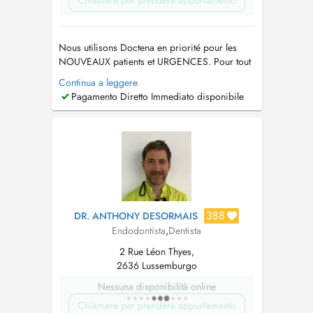
Chiamare per prendere appuntamento
Nous utilisons Doctena en priorité pour les
NOUVEAUX patients et URGENCES. Pour tout
autre demande il est très fortement
Continua a leggere
recommandé de nous appeler directement au
Pagamento Diretto Immediato disponibile
225088 ou sur
davidhoa@drhoa-dentiste.lu
.
Merci...
388
DR. ANTHONY DESORMAIS
Endodontista
,
Dentista
2 Rue Léon Thyes,
2636 Lussemburgo
Nessuna disponibilità online
Chiamare per prendere appuntamento