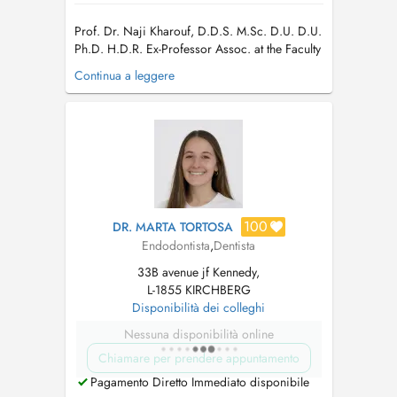
Prof. Dr. Naji Kharouf, D.D.S. M.Sc. D.U. D.U.
Ph.D. H.D.R. Ex-Professor Assoc. at the Faculty
of Dentistry and the department of Biomaterials
Continua a leggere
& Bioengineering INSERM UMR_S 1121 at the
Strasbourg University, France Endodontiste in a
private clinic in Hollerich/Luxembourg.
Researcher in den...
100
DR. MARTA TORTOSA
Endodontista
,
Dentista
33B avenue jf Kennedy,
L-1855 KIRCHBERG
Disponibilità dei colleghi
Nessuna disponibilità online
Chiamare per prendere appuntamento
Pagamento Diretto Immediato disponibile