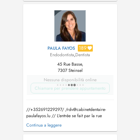
189
PAULA FAYOS
Endodontista
,
Dentista
45 Rue Basse,
7307 Steinsel
Nessuna disponibilità online
Chiamare per prendere appuntamento
//+352691229297/ /
rdv@cabinetdentaire-
paulafayos.lu
// L'entrée se fait par la rue
Basse. Il y a 3 places de parking réservées au
Continua a leggere
cabinet derrière le bâtiment. Pour les urgences,
si aucun place n'est disponible dans la journée