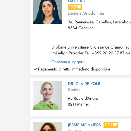
HADDAD
195
Dentista
,
Ortodontista
3a, Rannerwee, Capellen, Luxembou
8334 Capellen
Diplôme universitaire Croissance Crânio-Facia
Invisalign Provider Tel: +352 26 20 37 87 o
621 816 797 -Orthodontie Invisible ou Bracket
Continua a leggere
Pagamento Diretto Immediato disponibile
DR. CLAIRE KOLB
Dentista
95 Route d'Arlon,
8211 Mamer
103
JESSIE MONNERS