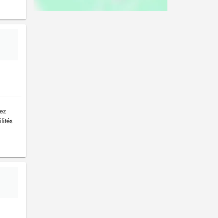
lez
lités