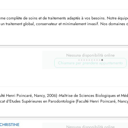
me complète de soins et de traitements adaptés à vos besoins. Notre équip
 un traitement global, conservateur et minimalement invasif. Nos domaines 
ou...
Nessuna disponibilità online
Chiamare per prendere appuntamento
ulté Henri Poincaré, Nancy, 2006) -Maîtrise de Sciences Biologiques et Méd
icat d'Etudes Supérieures en Parodontologie (Faculté Henri Poincaré, Nancy
hèse ...
CHRISTINE
Nessuna disponibilità online