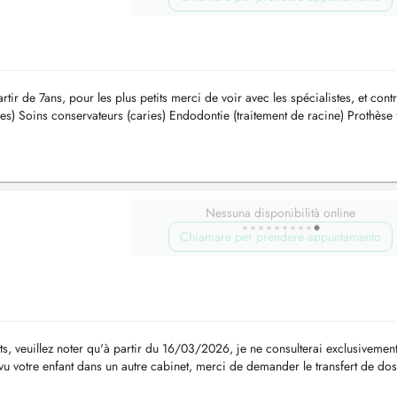
rtir de 7ans, pour les plus petits merci de voir avec les spécialistes, et cont
s) Soins conservateurs (caries) Endodontie (traitement de racine) Prothèse 
Nessuna disponibilità online
Chiamare per prendere appuntamento
euillez noter qu'à partir du 16/03/2026, je ne consulterai exclusivemen
vu votre enfant dans un autre cabinet, merci de demander le transfert de doss
...