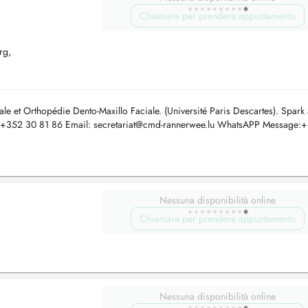
Chiamare per prendere appuntamento
rg,
le et Orthopédie Dento-Maxillo Faciale. (Université Paris Descartes). Spark
u +352 30 81 86 Email:
secretariat@cmd-rannerwee.lu
WhatsAPP Message:
s pou...
Nessuna disponibilità online
Chiamare per prendere appuntamento
Nessuna disponibilità online