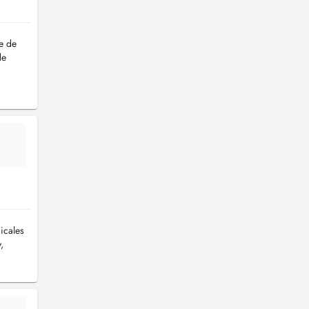
e de
de
icales
,