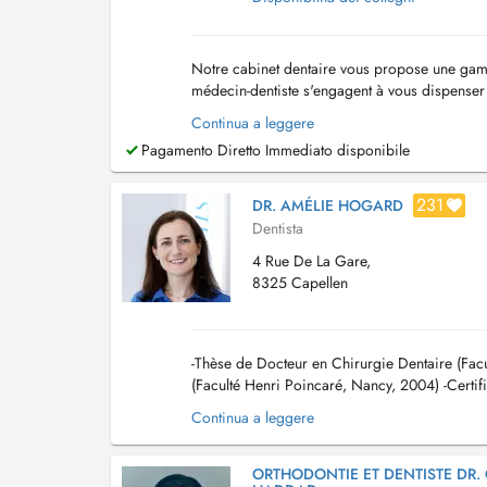
Notre cabinet dentaire vous propose une gam
médecin-dentiste s'engagent à vous dispenser
compétences sont : - La dentisterie générale : t
Continua a leggere
Pagamento Diretto Immediato disponibile
231
DR. AMÉLIE HOGARD
Dentista
4 Rue De La Gare,
8325 Capellen
-Thèse de Docteur en Chirurgie Dentaire (Fac
(Faculté Henri Poincaré, Nancy, 2004) -Certif
2006) -Certificat d'Etudes Supérieures en Prot
Continua a leggere
ORTHODONTIE ET DENTISTE DR. 