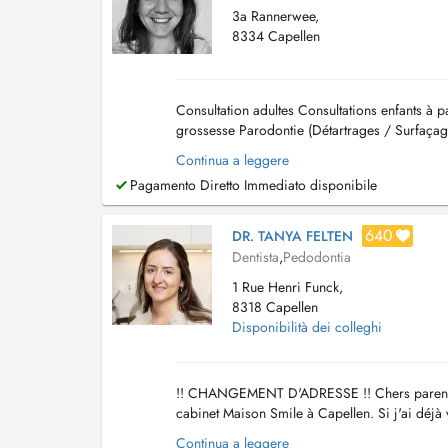
3a Rannerwee,
8334 Capellen
Consultation adultes Consultations enfants à pa
grossesse Parodontie (Détartrages / Surfaçage
(couronnes, inlays, onlays, bridges, f...
Continua a leggere
Pagamento Diretto Immediato disponibile
640
DR. TANYA FELTEN
Dentista
,
Pedodontia
1 Rue Henri Funck,
8318 Capellen
Disponibilità dei colleghi
!! CHANGEMENT D'ADRESSE !! Chers parents, v
cabinet Maison Smile à Capellen. Si j'ai déjà 
vous remercie pour votre compréhension. -------
Continua a leggere