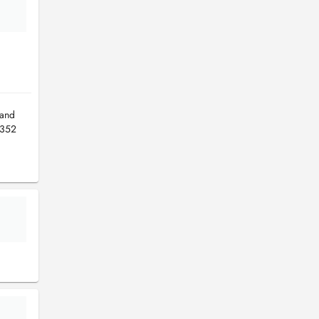
 and
+352