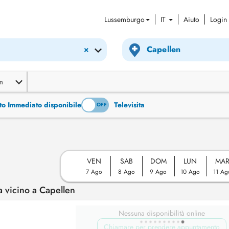
Lussemburgo
IT
Aiuto
Login
×
m
to Immediato disponibile
Televisita
ON
OFF
VEN
SAB
DOM
LUN
MA
7 Ago
8 Ago
9 Ago
10 Ago
11 Ag
 vicino a Capellen
Nessuna disponibilità online
Chiamare per prendere appuntamento