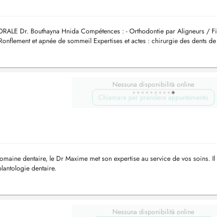
 Dr. Bouthayna Hnida Compétences : - Orthodontie par Aligneurs / Fi
 Ronflement et apnée de sommeil Expertises et actes : chirurgie des dents de
m...
Nessuna disponibilità online
Chiamare per prendere appuntamento
omaine dentaire, le Dr Maxime met son expertise au service de vos soins. Il
antologie dentaire.
Nessuna disponibilità online