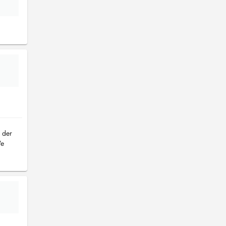
h der
We