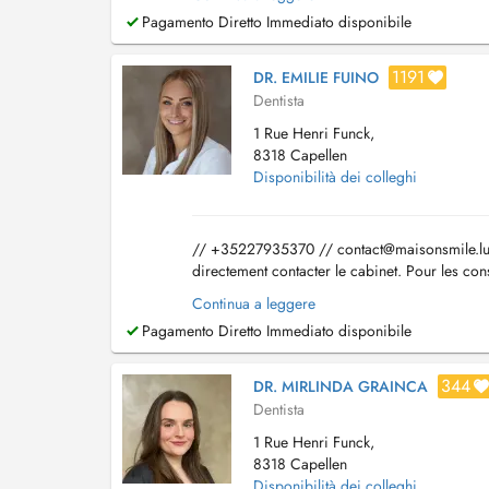
Pagamento Diretto Immediato disponibile
1191
DR. EMILIE FUINO
Dentista
1 Rue Henri Funck,
8318 Capellen
Disponibilità dei colleghi
// +35227935370 //
contact@maisonsmile.l
directement contacter le cabinet. Pour les cons
des collègues". Prise en charge sous ME...
Continua a leggere
Pagamento Diretto Immediato disponibile
344
DR. MIRLINDA GRAINCA
Dentista
1 Rue Henri Funck,
8318 Capellen
Disponibilità dei colleghi