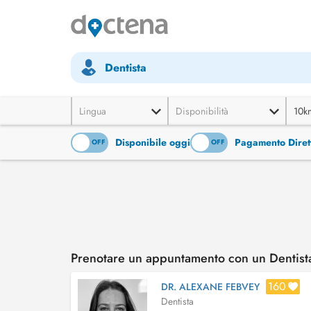
Dentista
Lingua
Disponibilità
10k
Disponibile oggi
Pagamento Diret
ON
OFF
ON
OFF
Prenotare un appuntamento con un Dentista
160
DR. ALEXANE FEBVEY
Dentista