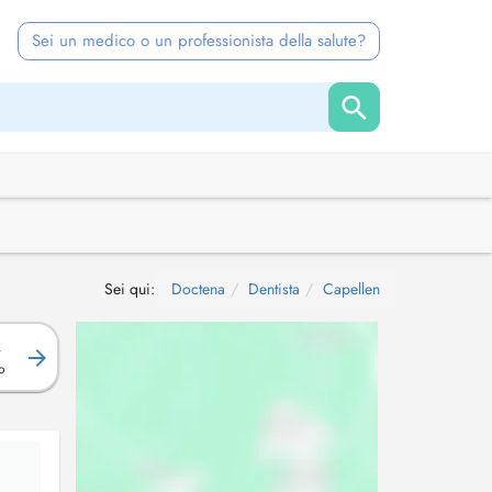
Sei un medico o un professionista della salute?
Sei qui:
Doctena
Dentista
Capellen
R
o