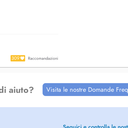
urgie pré-implantaire, pose
309
Raccomandazioni
- saignement de gencive -prothèse
) - soins conservatrice et
fessionnelle.
di aiuto?
Visita le nostre Domande Freq
onviviale. Votre bien être est
7 jours par semaine.
e temps de faire le point sur vos
tic, il doit sagir dun véritable
condition.
Seguici e controlla le nost