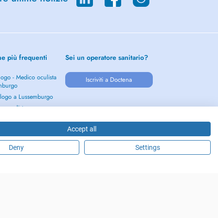
he più frequenti
Sei un operatore sanitario?
ogo - Medico oculista
Iscriviti a Doctena
mburgo
logo a Lussemburgo
eneralista a
burgo
ogo a Lussemburgo
Accept all
a a leggere →
Deny
Settings