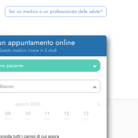
Sei un medico o un professionista della salute?
 un appuntamento online
Questo medico riceve in 2 studi
- Mamer
>
agosto 2026
09
10
11
12
13
dom
lun
mar
mer
gio
mpila tutti i campi di cui sopra