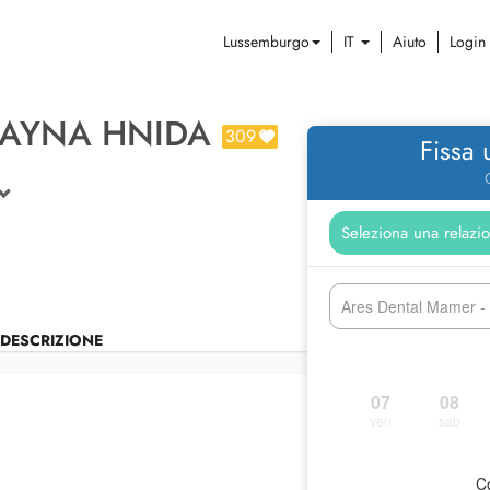
Lussemburgo
IT
Aiuto
Login
HAYNA HNIDA
309
Fissa
Ares Dental Mamer 
DESCRIZIONE
07
08
ven
sab
Co