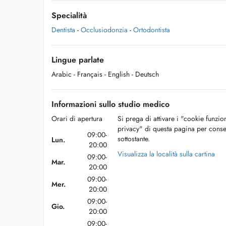
Specialità
Dentista
-
Occlusiodonzia
-
Ortodontista
Lingue parlate
Arabic
- Français
- English
- Deutsch
Informazioni sullo studio medico
Orari di apertura
Si prega di attivare i "cookie funzio
privacy" di questa pagina per conse
09:00-
sottostante.
Lun.
20:00
Visualizza la località sulla cartina
09:00-
Mar.
20:00
09:00-
Mer.
20:00
09:00-
Gio.
20:00
09:00-