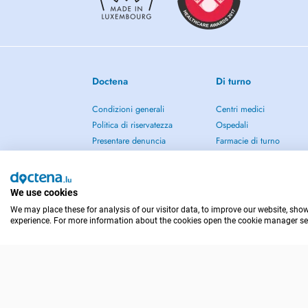
Lors de votre prise en charge, nous réalisons ou prescriv
nécessaires. Nous complétons ces informations par un ex
agrémentons si nécessaire par des photographies intra et e
Langues pratiquées dans notre centre :
Doctena
Di turno
luxembourgeoise - Français - Anglais - Allemand - Portugai
Condizioni generali
Centri medici
Ukrainien - Perse - Italien.
Politica di riservatezza
Ospedali
Presentare denuncia
Farmacie di turno
Risoluzione delle controversie
A proposito
Stampa
We use cookies
Blog
We may place these for analysis of our visitor data, to improve our website, sho
Lavora con noi
experience. For more information about the cookies open the cookie manager se
Contattaci
Garanzia legale