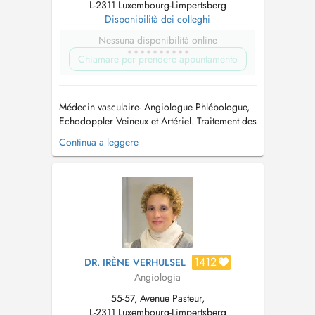
L-2311 Luxembourg-Limpertsberg
Disponibilità dei colleghi
Nessuna disponibilità online
Chiamare per prendere appuntamento
Médecin vasculaire- Angiologue Phlébologue,
Echodoppler Veineux et Artériel. Traitement des
varices et sclérothérapie liquide et mousse,
Continua a leggere
échoguidée et non échoguidée. Lymphologie et
avis spécialisé. Médecin vasculaire et lasériste:
laser vasculaire (varicosités, couperose,
angiomes rubis...), las...
1412
DR. IRÈNE VERHULSEL
Angiologia
55-57, Avenue Pasteur,
L-2311 Luxembourg-Limpertsberg