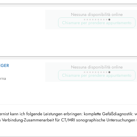
Nessuna disponibilità online
Chiamare per prendere appuntamento
ÉGER
Nessuna disponibilità online
Chiamare per prendere appuntamento
erna
nternist kann ich folgende Leistungen erbringen: komplette Gefäßdiagnostik: 
hen Verbindung-Zusammenarbeit für CT/MRI sonographische Untersuchungen (