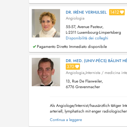
1412
DR. IRÈNE VERHULSEL
Angiologia
55-57, Avenue Pasteur,
L-2311 Luxembourg-Limpertsberg
Disponibilità dei colleghi
Pagamento Diretto Immediato disponibile
DR. MED. (UNIV-PÉCS) BÁLINT H
370
Angiologia
,
Internista / medicina int
13, Rue De Flaxweiler,
6776 Grevenmacher
Als Angiologe/Internist/hausärztlich tätiger I
arteriell, lymphatisch mit enger radiologisc
Continua a leggere