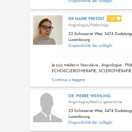
Disponibilità dei colleghi
120
DR MARIE PRESTAT
Angiologia
,
Phlebology
23 Schwaarze Wee, 3474 Dudelang
Luxembourg
Disponibilità dei colleghi
Je suis médecin Vasculaire - Angiologue 
ECHOSCLEROTHERAPIE, SCLEROTHÉRAPIE. . La 
les pathologies des vaisseaux : artères, veines
Continua a leggere
DR. PIERRE WEINLING
Angiologia
,
Medico generalista
23 Schwaarze Wee, 3474 Dudelang
Luxembourg
Disponibilità dei colleghi