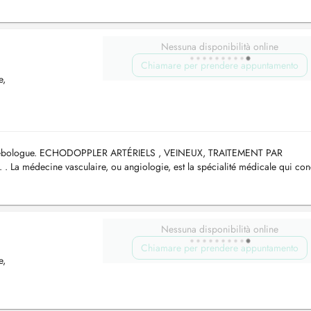
Nessuna disponibilità online
Chiamare per prendere appuntamento
e,
- Phlébologue. ECHODOPPLER ARTÉRIELS , VEINEUX, TRAITEMENT PAR
médecine vasculaire, ou angiologie, est la spécialité médicale qui con
, lymphatiques, microcirculati...
Nessuna disponibilità online
Chiamare per prendere appuntamento
e,