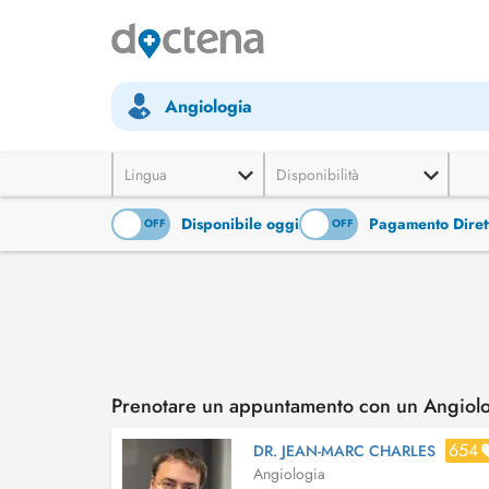
Angiologia
Lingua
Disponibilità
Disponibile oggi
Pagamento Diret
ON
OFF
ON
OFF
Prenotare un appuntamento con un Angiolo
654
DR. JEAN-MARC CHARLES
Angiologia