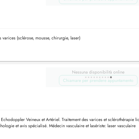
 varices (sclérose, mousse, chirurgie, laser)
Nessuna disponibilità online
Chiamare per prendere appuntamento
chodoppler Veineux et Artériel. Traitement des varices et sclérothérapie li
ogie et avis spécialisé. Médecin vasculaire et lasériste: laser vasculaire
...