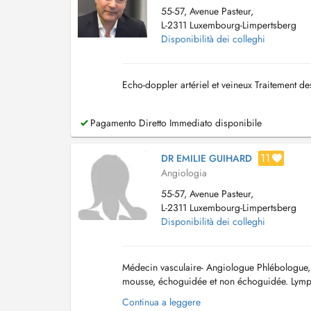
55-57, Avenue Pasteur,
L-2311 Luxembourg-Limpertsberg
Disponibilità dei colleghi
Echo-doppler artériel et veineux Traitement des
Pagamento Diretto Immediato disponibile
11
DR EMILIE GUIHARD
Angiologia
55-57, Avenue Pasteur,
L-2311 Luxembourg-Limpertsberg
Disponibilità dei colleghi
Médecin vasculaire- Angiologue Phlébologue, E
mousse, échoguidée et non échoguidée. Lymphol
(varicosités, couperose, angiomes rubis...), las
Continua a leggere