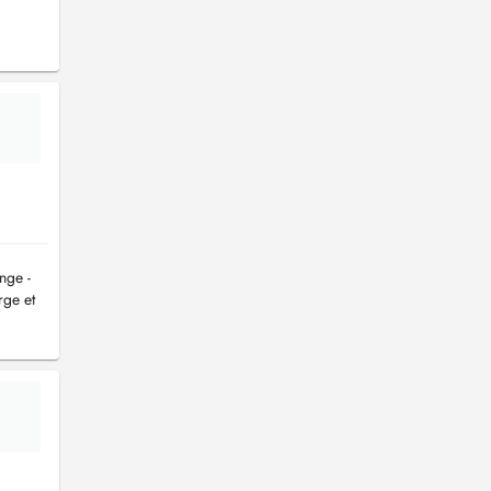
nge -
rge et