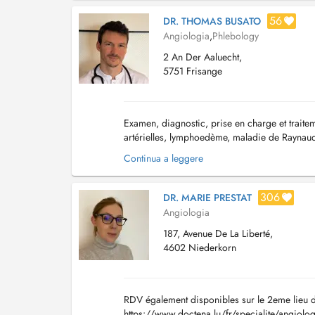
56
DR. THOMAS BUSATO
Angiologia
,
Phlebology
2 An Der Aaluecht,
5751 Frisange
Examen, diagnostic, prise en charge et traite
artérielles, lymphoedème, maladie de Raynaud 
vous, vous pouvez aussi le faire par téléphone 
Continua a leggere
306
DR. MARIE PRESTAT
Angiologia
187, Avenue De La Liberté,
4602 Niederkorn
RDV également disponibles sur le 2eme lieu
https://www.doctena.lu/fr/specialite/angiolo