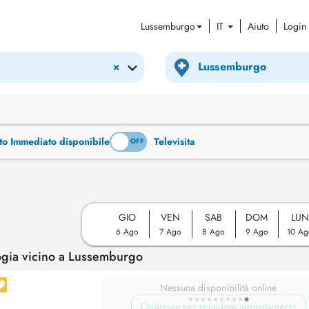
Lussemburgo
IT
Aiuto
Login
×
to Immediato disponibile
Televisita
ON
OFF
GIO
VEN
SAB
DOM
LUN
6 Ago
7 Ago
8 Ago
9 Ago
10 Ag
gia vicino a Lussemburgo
Nessuna disponibilità online
Chiamare per prendere appuntamento