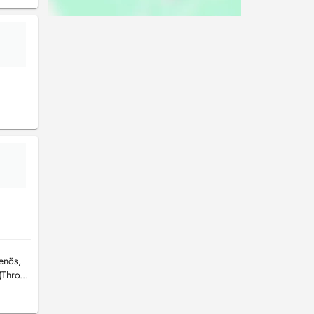
venös,
Thro...