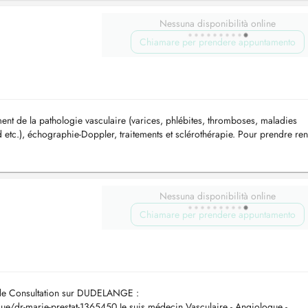
Nessuna disponibilità online
Chiamare per prendere appuntamento
ment de la pathologie vasculaire (varices, phlébites, thromboses, maladies
etc.), échographie-Doppler, traitements et sclérothérapie. Pour prendre ren
en jo...
Nessuna disponibilità online
Chiamare per prendere appuntamento
 de Consultation sur DUDELANGE :
gue/dr-marie-prestat-1365450 Je suis médecin Vasculaire - Angiologue -