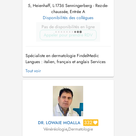
5, Heienhaff, L-1736 Senningerberg - Rez-de-
chaussée, Entrée A
Disponibilités des collègues
Pas de disponibilités en ligne
Appeler pour prendre RDV
Spécialiste en dermatologie FindelMedic
Langues : italien, français et anglais Services
disponibles : - Consultations dermatologiques
Tout voir
(CNS et éléctifs) - Consultations de trichologies
(CNS et éléctifs) - Chirurgie dermatologique
(CNS et éléctifs) - Analyse Fotofinder
(prévention du cancer...
332
DR. LOWAIE MOALLA
Vénéréologie
,
Dermatologie