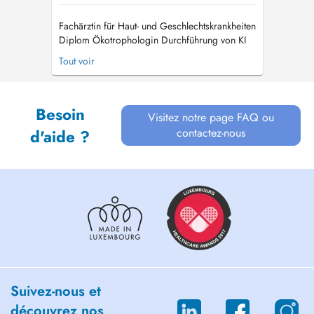
Fachärztin für Haut- und Geschlechtskrankheiten
Diplom Ökotrophologin Durchführung von KI
gestützter Hautkrebsvorsorgeuntersuchungen
Tout voir
Haarsprechstunde, Diagnostik und Therapie
von Haarausfall, sowie Mesotherapien und PRP
Behandlungen Ästhetische Behandlungen mit
Besoin
Botulinum Toxin, Polynukleot...
Visitez notre page FAQ ou
contactez-nous
d'aide ?
Suivez-nous et
découvrez nos