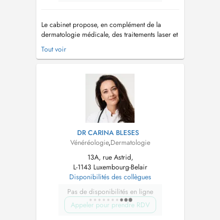
Le cabinet propose, en complément de la
dermatologie médicale, des traitements laser et
d'amélioration de la qualité de la peau dans
Tout voir
une approche médicale (domaines d'intérêt:
rosacée et lésions vasculaires, lentigos solaires
et taches pigmentaires, cicatrices d'acné,
photorajeunissement et qualité ...
DR CARINA BLESES
Vénéréologie
,
Dermatologie
13A, rue Astrid,
L-1143 Luxembourg-Belair
Disponibilités des collègues
Pas de disponibilités en ligne
Appeler pour prendre RDV