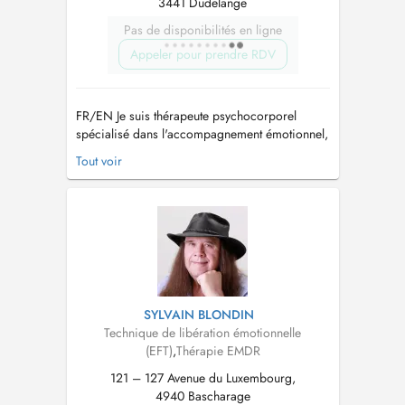
3441 Dudelange
Pas de disponibilités en ligne
Appeler pour prendre RDV
FR/EN Je suis thérapeute psychocorporel
spécialisé dans l'accompagnement émotionnel,
les traumas complexes, les phobies et les
Tout voir
troubles de l'attachement. J'accompagne les
personnes confrontées au stress, à l'anxiété,
aux angoisses, au burnout, aux phobies, aux
TOCs, aux addictions, aux difficult...
SYLVAIN BLONDIN
Technique de libération émotionnelle
(EFT)
,
Thérapie EMDR
121 – 127 Avenue du Luxembourg,
4940 Bascharage