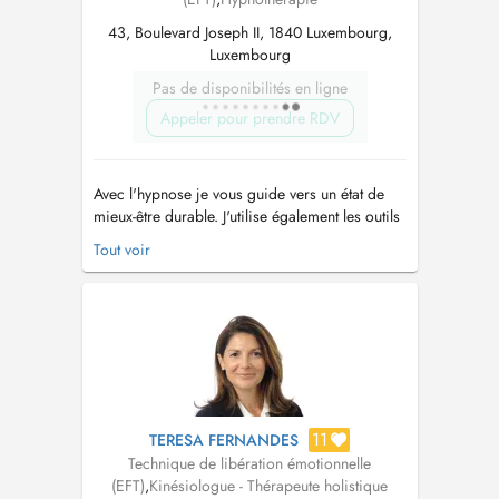
43, Boulevard Joseph II, 1840 Luxembourg,
Luxembourg
Pas de disponibilités en ligne
Appeler pour prendre RDV
Avec l'hypnose je vous guide vers un état de
mieux-être durable. J'utilise également les outils
de l'EFT et de la PNL pour vous offrir
Tout voir
l'approche la mieux adaptée pour vous. Que
vous soyez confronté(e) à des difficultés
émotionnelles, comportementales, d'ordre
existentiel ou que vous soyez en pris...
11
TERESA FERNANDES
Technique de libération émotionnelle
(EFT)
,
Kinésiologue - Thérapeute holistique