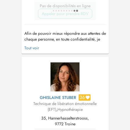
Pas de disponibilités en ligne
Appeler pour prendre RDV
Afin de pouvoir mieux répondre aux attentes de
chaque personne, en toute confidentialité, je
propose des programmes
Tout voir
individualisés, adaptés et évolutifs en tenant
compte des spécificités de la situation, et après
avoir mené une anamnèse. L'alternance et
l'association de mes différentes compétence...
36
GHISLAINE STUBER
Technique de libération émotionnelle
(EFT)
,
Hypnothérapie
35, Hannerhasselterstrooss,
9772 Troine