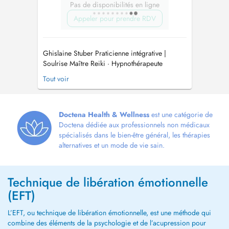
Pas de disponibilités en ligne
Appeler pour prendre RDV
Ghislaine Stuber Praticienne intégrative |
Soulrise Maître Reiki · Hypnothérapeute
certifiée · EFT Niveau 2 · Numérologie ·
Tout voir
Human Design Ce que vous vivez a un sens. Et
une solution. Stress chronique. Nuits sans
sommeil. Cette anxiété qui revient. Ces mêmes
schémas qui se répètent malgré tou...
Doctena Health & Wellness
est une catégorie de
Doctena dédiée aux professionnels non médicaux
spécialisés dans le bien-être général, les thérapies
alternatives et un mode de vie sain.
Technique de libération émotionnelle
(EFT)
L’EFT, ou technique de libération émotionnelle, est une méthode qui
combine des éléments de la psychologie et de l’acupression pour