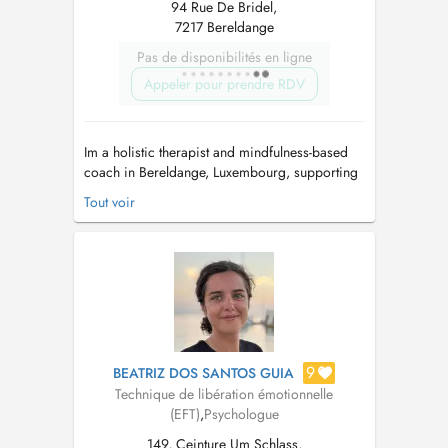
94 Rue De Bridel,
7217 Bereldange
Pas de disponibilités en ligne
Appeler pour prendre RDV
Im a holistic therapist and mindfulness-based
coach in Bereldange, Luxembourg, supporting
adults and young people (12+) experiencing
Tout voir
stress, anxiety, or emotional overwhelm, or
navigating life transitions such as exam anxiety,
parenthood, midlife change, menopause, or
career shifts. I work with clie...
9
BEATRIZ DOS SANTOS GUIA
Technique de libération émotionnelle
(EFT)
,
Psychologue
149, Ceinture Um Schlass,