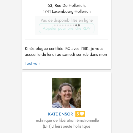
63, Rue De Hollerich,
1741 Luxembourg-Hollerich
Pas de disponibilités en ligne
Appeler pour prendre RDV
Kinésiologue certifiée IKC avec l'IBK, je vous
accueille du lundi au samedi sur rdv dans mon
cabinet à Luxembourg ville au 63 rue de
Tout voir
Hollerich 1741 Luxembourg pour une séance
de kinésiologie pour laisser parler votre corps.
Je suis également praticienne en EFT, une
technique puissante pour la libéra...
5
KATE ENSOR
Technique de libération émotionnelle
(EFT)
,
Thérapeute holistique