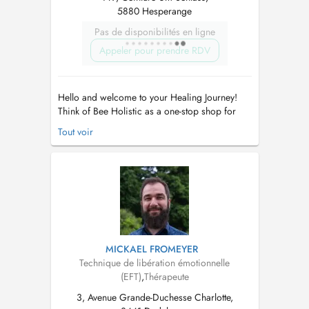
5880 Hesperange
Pas de disponibilités en ligne
Appeler pour prendre RDV
Hello and welcome to your Healing Journey!
Think of Bee Holistic as a one-stop shop for
individuals such as yourself, who wish to
Tout voir
improve and nurture their wellbeing. We offer
a truly holistic and personalized approach to
healing, blending Psychology with techniques
like NLP and Sophrology to ...
MICKAEL FROMEYER
Technique de libération émotionnelle
(EFT)
,
Thérapeute
3, Avenue Grande-Duchesse Charlotte,