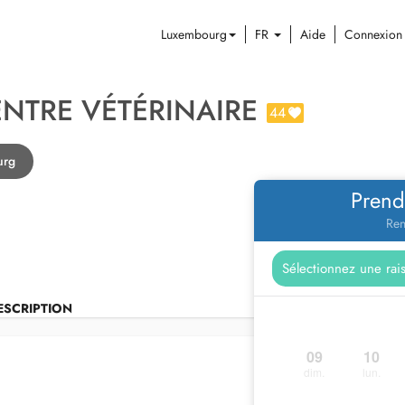
Luxembourg
FR
Aide
Connexion
ENTRE VÉTÉRINAIRE
44
urg
Prend
Ren
ESCRIPTION
09
10
dim.
lun.