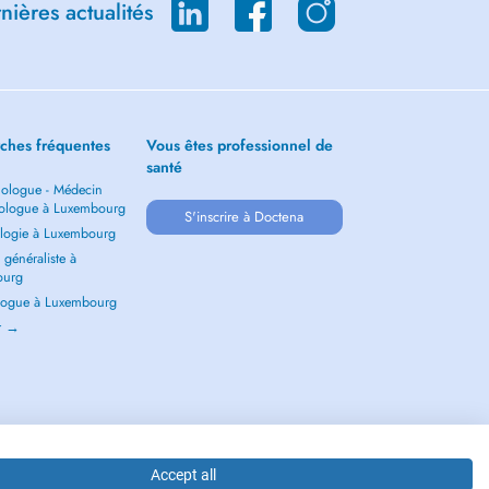
ières actualités
ches fréquentes
Vous êtes professionnel de
santé
ologue - Médecin
ologue à Luxembourg
S'inscrire à Doctena
logie à Luxembourg
généraliste à
ourg
ogue à Luxembourg
ir →
Accept all