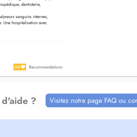
thopédique, dentisterie,
lyseurs sanguins internes,
e. Une hospitalisation avec
 sur appel téléphonique préalable.
nary care delivered by a team of
y, cardiology, ophthalmology, and
opy, gastroscopy, X-ray, and
44
Recommandations
available.
ds; prior telephone registration
izinische Versorgung durch ein
 d'aide ?
Visitez notre page FAQ ou co
n in Chirurgie (Weichteil- und
ologie und Dermatologie.
lutanalysegeräten, Endoskopie,
ufnahme inklusive Übernachtung und
t wir bitten in jedem Fall um