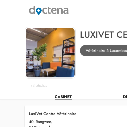
LUXIVET C
Vétérinaire à Luxembo
+8 photos
CABINET
D
LuxiVet Centre Vétérinaire
40, Rangwee,