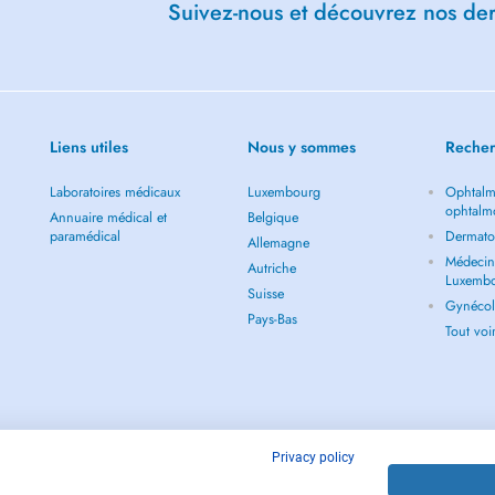
Suivez-nous et découvrez nos dern
Liens utiles
Nous y sommes
Recher
Laboratoires médicaux
Luxembourg
Ophtalm
ophtalm
Annuaire médical et
Belgique
paramédical
Dermato
Allemagne
Médecin 
Autriche
Luxemb
Suisse
Gynécol
Pays-Bas
Tout vo
Privacy policy