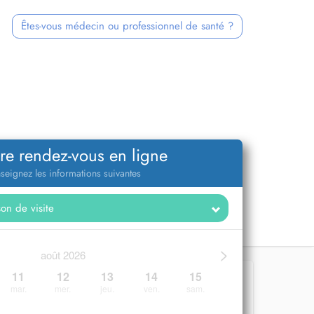
Êtes-vous médecin ou professionnel de santé ?
re rendez-vous en ligne
seignez les informations suivantes
>
août 2026
11
12
13
14
15
mar.
mer.
jeu.
ven.
sam.