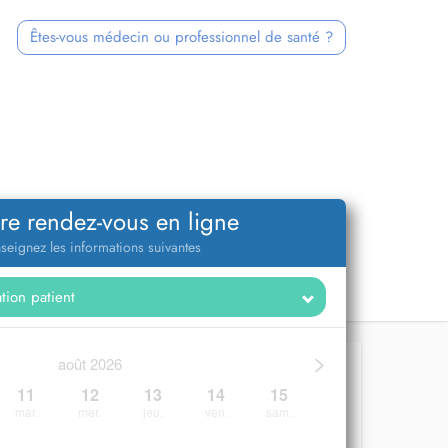
Êtes-vous médecin ou professionnel de santé ?
re rendez-vous en ligne
seignez les informations suivantes
>
août 2026
11
12
13
14
15
mar.
mer.
jeu.
ven.
sam.