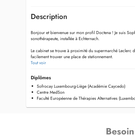
Description
Bonjour et bienvenue sur mon profil Doctena ! Je suis So
sonothérapeute, installée à Echternach.
Le cabinet se trouve à proximité du supermarché Leclerc 
facilement trouver une place de stationnement.
Tout voir
Le cabinet est au deuxième étage de l'immeuble, sans asce
Pour les personnes ayant des difficultés motrices, ou n'aya
Diplômes
séances de sophrologie pourront se faire en visio.
Sofrocay Luxembourg-Liège (Académie Caycedo)
Centre MedSon
Sophrologie: La sophrologie est une méthode d'accompag
Faculté Européenne de Thérapies Alternatives (Luxemb
combine des techniques de respiration, de visualisation e
favoriser et/ou renforcer le bien-être physique et mental.
Sonothérapie: La sonothérapie, également connue sous le
du son, bain sonore ou encore massage sonore, est une mé
Besoin
qui utilise les sons et les vibrations de divers instruments