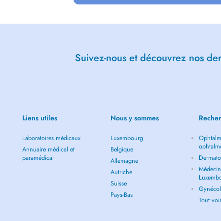
aucun
 professionnel en santé mentale.
Suivez-nous et découvrez nos dern
Liens utiles
Nous y sommes
Recher
Laboratoires médicaux
Luxembourg
Ophtalm
ophtalm
Annuaire médical et
Belgique
paramédical
Dermato
Allemagne
Médecin 
Autriche
Luxemb
Suisse
Gynécol
Pays-Bas
Tout vo