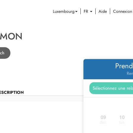
Luxembourg
FR
Aide
Connexion
AMON
ach
Prend
Ren
ESCRIPTION
09
10
dim.
lun.