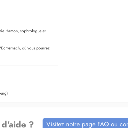
phie Hamon, sophrologue et
d'Echternach, où vous pourrez
nseur.
nt pas le temps de se déplacer, les
nement psycho-corporelle qui
ourg)
t de décontraction musculaire pour
s noms de thérapie sonore, yoga
thode de soin douce et naturelle
 d'aide ?
 pour rétablir lharmonie du corps et
Visitez notre page FAQ ou co