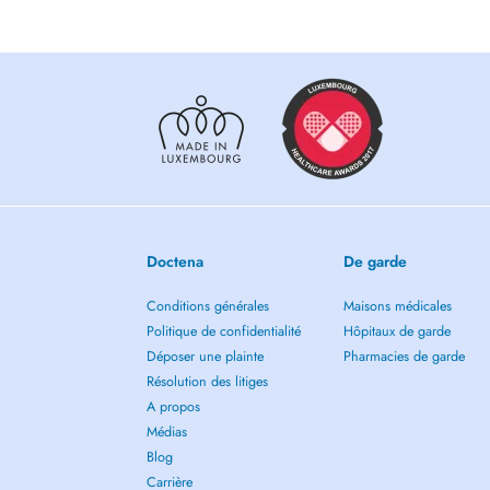
de lesprit
NB: La sophrologie ou la sonothérapie ne remplacent en 
cas un traitement médical.
Elles ne remplacent pas non plus une consultation avec un
Doctena
De garde
Conditions générales
Maisons médicales
Politique de confidentialité
Hôpitaux de garde
Déposer une plainte
Pharmacies de garde
Résolution des litiges
A propos
Médias
Blog
Carrière