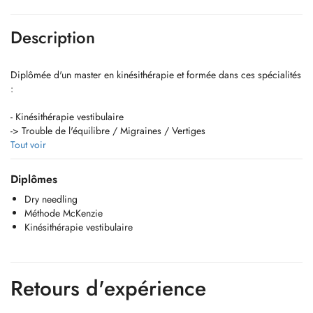
Description
Diplômée d'un master en kinésithérapie et formée dans ces spécialités
:
- Kinésithérapie vestibulaire
-> Trouble de l'équilibre / Migraines / Vertiges
Tout voir
- Drainage lymphatique manuel
-> Œdème / Membre(s) gonflé(s) / Sensation de lourdeur dans le(s)
Diplômes
membre(s)
Dry needling
Méthode McKenzie
- Méthode McKenzie
Kinésithérapie vestibulaire
-> Douleurs de dos / Douleurs de type sciatique (sciatalgies) /
Lumbago / Lombalgies / Hernie discale / Protrusion discale
- Dry Needling
Retours d'expérience
-> Douleurs musculaires / Migraines / Céphalée de tension / Tension
musculaire / Trigger point / Contracture(s)