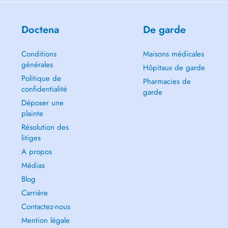
I also offer home visits in the following areas: Oberfeulen, Mertzig,
Feulen, Ettelbruck, Colmarberg, Heiderscheid, and Eschdorf.
Doctena
De garde
Conditions
Maisons médicales
générales
Hôpitaux de garde
Politique de
Pharmacies de
confidentialité
garde
Déposer une
plainte
Résolution des
litiges
A propos
Médias
Blog
Carrière
Contactez-nous
Mention légale