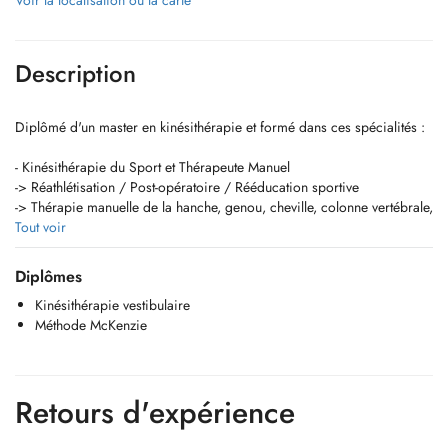
Voir la localisation ou la carte
Description
Diplômé d'un master en kinésithérapie et formé dans ces spécialités :
- Kinésithérapie du Sport et Thérapeute Manuel
-> Réathlétisation / Post-opératoire / Rééducation sportive
-> Thérapie manuelle de la hanche, genou, cheville, colonne vertébrale,
épaule, coude, poignet.
Tout voir
- Kinésithérapie vestibulaire
Diplômes
-> Trouble de l'équilibre / Migraines / Vertiges
Kinésithérapie vestibulaire
Méthode McKenzie
- Drainage lymphatique manuel
-> Œdème / Membre(s) gonflé(s) / Sensation de lourdeur dans le(s)
membre(s)
Retours d'expérience
- Méthode McKenzie
-> Douleurs de dos / Douleurs de type sciatique (sciatalgies) /
Lumbago / Lombalgies / Hernie discale / Protrusion discale