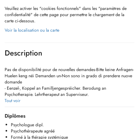
Veuillez activer les "cookies fonctionnels" dans les "paramètres de
confidentialité" de cette page pour permettre le chargement de la
carte ci-dessous.
Voir la localisation ou la carte
Description
Pas de disponibilité pour de nouvelles demandes-Bitte keine Anfragen-
Huelen keng néi Demanden un-Non sono in grado di prendere nuove
domande
- Eenzel-, Koppel an Familljengespréicher. Berodung an
Psychotherapie. Lehrtherapeut an Superviseur.
Fir en Rendezvous ze huelen schreift mer eng Mail op d'Adress
Tout voir
g.pregno@pt.lu
oder wann net annescht méiglech uruffen op der
Nummer 621261701 .
Diplômes
- Travail individuel, en couple, famille. Conseil, Psychothérapie.
Psychologue dipl.
Formateur en approche systémique. Superviseur. Pour me contacter,
Psychothérapeute agréé
c'est plus simple de m'envoyer un mail à l'adresse
g.pregno@pt.lu
.
Formé à la thérapie systémique
Sinon vous pouvez me téléphoner (621261701).