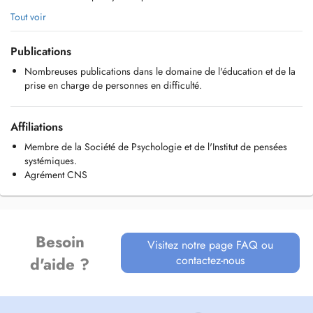
- Einzel-, Paar-, Familiengespäche. Beratung, Psychotherapie.
Tout voir
Lehrtherapeut. Um einen Termine zu vereinbaren, eine Mail schicken
an
g.pregno@pt.lu
oder mich anrufen (621261701) !
Publications
- Sedute individuale, di coppia o famiglia, Psicoterapista. Trainer. Per
un appuntamento meglio mandare una mail all'indirizzo
Nombreuses publications dans le domaine de l'éducation et de la
g.pregno@pt.lu
o telefonare (621261701).
prise en charge de personnes en difficulté.
Affiliations
Membre de la Société de Psychologie et de l'Institut de pensées
systémiques.
Agrément CNS
Besoin
Visitez notre page FAQ ou
contactez-nous
d'aide ?