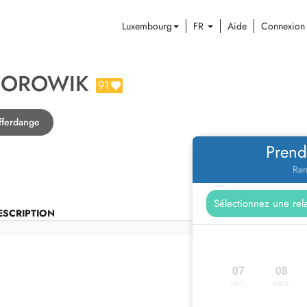
Luxembourg
FR
Aide
Connexion
BOROWIK
91
fferdange
Prend
Ren
ESCRIPTION
07
08
ven.
sam.