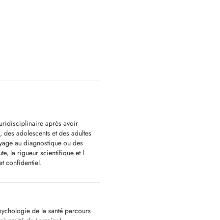
uridisciplinaire après avoir
s, des adolescents et des adultes
ayage au diagnostique ou des
e, la rigueur scientifique et l
t confidentiel.
a demande, orientation vers un
sychologie de la santé parcours