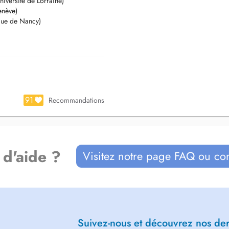
niversité de Lorraine)
enève)
ne ou plusieurs fonctions
ique de Nancy)
e de tests standardisés.
ion complète (WISC-V, WAIS-IV),
outils spécifiques (ADI-R, ACE,
neurodéveloppementaux (TSA,
91
Recommandations
ts, explication des conclusions et
 post-bilan, guidance parentale ou
 d'aide ?
Visitez notre page FAQ ou co
ations ciblées autour de
llement plus de place pour le suivi,
disponibles.
nt gratuit.
Suivez-nous et découvrez nos dern