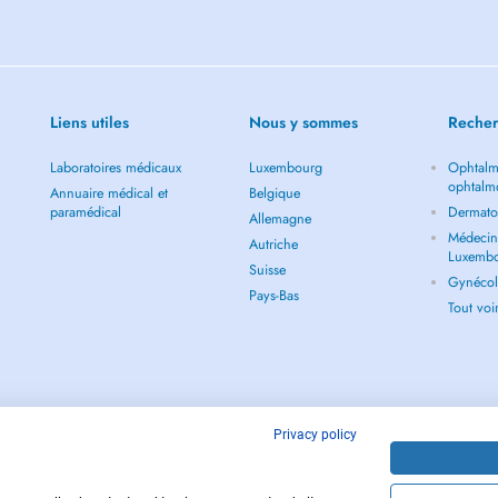
soit présente lors des
. Si vous préférez ne pas être
ler en amont ou au début de la
Liens utiles
Nous y sommes
Recher
vous trouverez à seulement 200
eu) situé près du cimetière.
Laboratoires médicaux
Luxembourg
Ophtalm
ophtalm
s ou informations (sauf si la
Annuaire médical et
Belgique
paramédical
Dermato
MS pour les patients déjà suivis.
Allemagne
Médecin 
Autriche
Luxemb
Suisse
Gynécol
Pays-Bas
Tout vo
Privacy policy