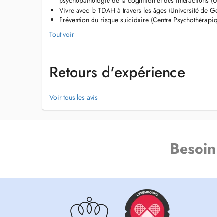
psychopathologie de la cognition et des interactions (U
Vivre avec le TDAH à travers les âges (Université de G
Bilan neuropsychologique ciblé (2h, 200e) : Évaluation du
Prévention du risque suicidaire (Centre Psychothérap
cognitives (attention, mémoire, fonctions exécutives) à laid
Tout voir
Bilan intellectuel/psychométrique (QI) (2h, 300e) : Passat
analyse et compte-rendu.
Retours d'expérience
Entretien diagnostique structuré (2h, 200e) : Utilisation d 
ACE+, AAA) pour l exploration approfondie de troubles 
TDAH).
Voir tous les avis
Entretien de restitution (1h, 60e) : Présentation des résulta
recommandations personnalisées.
Consultation de suivi / psychoéducation (1h, 80e): Soutien
Besoin
individuelle, travail sur les stratégies d adaptation, inform
pathologies spécifiques. Attention cependant, je n'ai actue
je modifierai ce texte dès que de nouvelles places seront 
Le règlement s effectue à la fin de chaque séance.
Le traitement des questionnaires de dépistage est entièreme