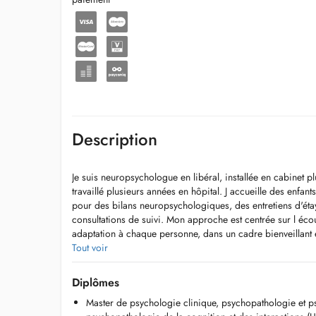
Description
Je suis neuropsychologue en libéral, installée en cabinet pl
travaillé plusieurs années en hôpital. J accueille des enfant
pour des bilans neuropsychologiques, des entretiens d'ét
consultations de suivi. Mon approche est centrée sur l écout
adaptation à chaque personne, dans un cadre bienveillant e
Tout voir
Prestations et tarifs
Diplômes
Première consultation (1h, 100e) : Anamnèse, analyse de l
Master de psychologie clinique, psychopathologie et p
accompagnement ou un bilan adapté.