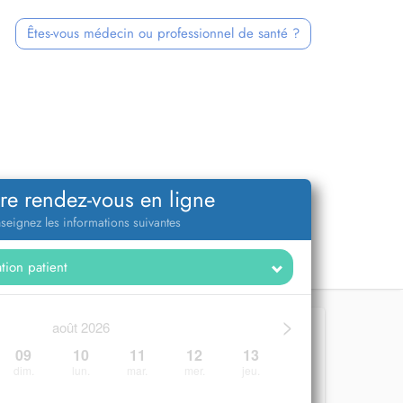
Êtes-vous médecin ou professionnel de santé ?
re rendez-vous en ligne
seignez les informations suivantes
>
août 2026
09
10
11
12
13
dim.
lun.
mar.
mer.
jeu.