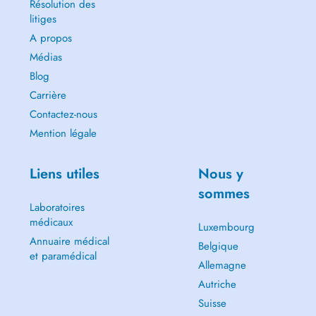
Résolution des
- motivo della vostra richiesta
litiges
- preferenza oraria (mattina, pomeriggio o sera)
A propos
- modalità desiderata (in presenza o videoconferenza)
Médias
Vi ricontatterò non appena si libera un posto.
Blog
Carrière
---------------------------------------------------------
Contactez-nous
Specialized in managing emotional states such as stress, anxiety,
Mention légale
worry, anger, panic attacks, and depressive states.
Support for relationship and marital difficulties, lack of motivation, low
Liens utiles
Nous y
self-esteem; improving attention and concentration.
sommes
Laboratoires
Support during traumatic events, life changes, changing personal
médicaux
habits, and managing work-related issues.
Luxembourg
Annuaire médical
Belgique
Psychological support using clinical interviews, dream interpretation,
et paramédical
Allemagne
aptitude and personality tests, emotional state assessment, relaxation
and controlled breathing sessions, as well as mindfulness or autogenic
Autriche
training.
Suisse