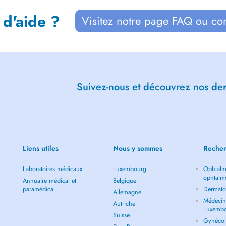
 d'aide ?
Visitez notre page FAQ ou co
Suivez-nous et découvrez nos dern
Liens utiles
Nous y sommes
Recher
Laboratoires médicaux
Luxembourg
Ophtalm
ophtalm
Annuaire médical et
Belgique
paramédical
Dermato
Allemagne
Médecin 
Autriche
Luxemb
Suisse
Gynécol