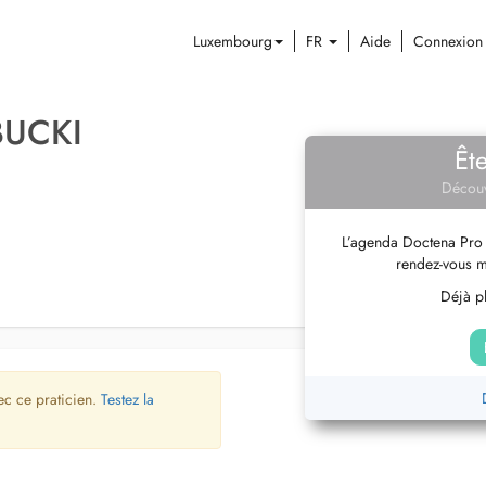
Luxembourg
FR
Aide
Connexion
BUCKI
Êt
Découv
L’agenda Doctena Pro 
rendez-vous m
Déjà pl
ec ce praticien.
Testez la