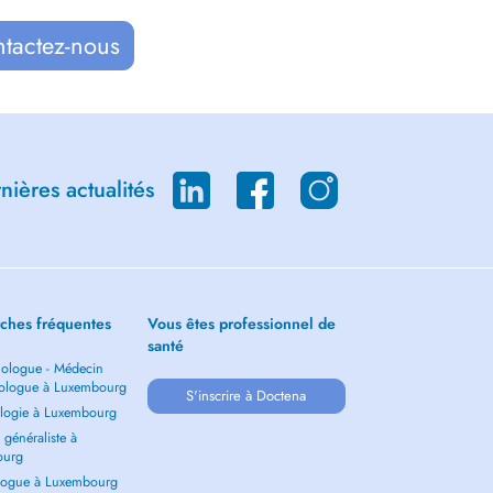
ntactez-nous
ières actualités
ches fréquentes
Vous êtes professionnel de
santé
ologue - Médecin
ologue à Luxembourg
S'inscrire à Doctena
logie à Luxembourg
généraliste à
ourg
ogue à Luxembourg