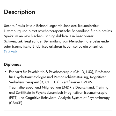
Description
Unsere Praxis ist die Behandlungsambulanz des Traumainstitut
Luxemburg und bietet psychotherapeutische Behandlung für ein breites
Spektrum an psychischen Störungsbildern. Ein besonderer
Schwerpunkt liegt auf der Behandlung von Menschen, die belastende
oder traumatische Erlebnisse erfahren haben sei es ein einzelnes
einschneidendes Ereignis oder Erfahrungen, die sich über einen
Tout voir
längeren Zeitraum erstreckt und tiefe Spuren hinterlassen haben.
Diplômes
Facharzt für Psychiatrie & Psychotherapie (CH, D, LUX), Professor
für Psychotraumatologie und Persönlichkeitsstörung, Kognitiver
Verhaltenstherapeut (D, CH, LUX), Zertifizierter EMDR-
Traumatherapeut und Mitglied von EMDRia Deutschland, Training
und Zertifikate in Psychodynamisch Imaginativer Traumatherapie
(PITT) und Cognitive Behavioral Analysis System of Psychotherapy
(CBASP)