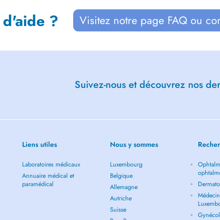
 d'aide ?
Visitez notre page FAQ ou co
Suivez-nous et découvrez nos dern
Liens utiles
Nous y sommes
Recher
Laboratoires médicaux
Luxembourg
Ophtalm
ophtalm
Annuaire médical et
Belgique
paramédical
Dermato
Allemagne
Médecin 
Autriche
Luxemb
Suisse
Gynécol