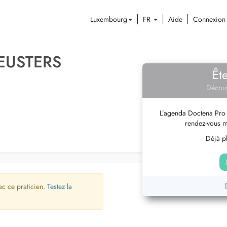
Luxembourg
FR
Aide
Connexion
CEUSTERS
Êt
Découv
L’agenda Doctena Pro 
rendez-vous m
Déjà pl
ec ce praticien.
Testez la