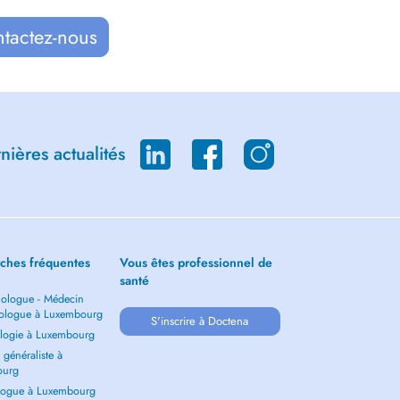
ntactez-nous
ières actualités
ches fréquentes
Vous êtes professionnel de
santé
ologue - Médecin
ologue à Luxembourg
S'inscrire à Doctena
logie à Luxembourg
généraliste à
ourg
ogue à Luxembourg