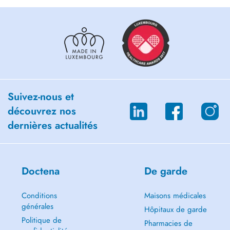
domaines de la spécialité des soins bucco-dentaires, dans une
logique de traitement global, minimal invasif, le moins mutilant
possible et le plus conservateur de l'intégrité de vos dents et bouche.
L'approche biomimétique de nos prothèses et chirurgies, utilisant les
matériaux se rapprochant le plus possible de vos tissus naturels ainsi
que l'esthétique et la fonction de votre sourire et de votre bouche,
forment la pierre angulaire guidant nos traitements.
Suivez-nous et
découvrez nos
dernières actualités
Doctena
De garde
Conditions
Maisons médicales
générales
Hôpitaux de garde
Politique de
Pharmacies de