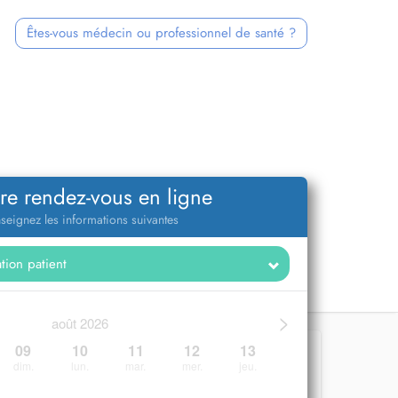
Êtes-vous médecin ou professionnel de santé ?
re rendez-vous en ligne
seignez les informations suivantes
>
août 2026
09
10
11
12
13
dim.
lun.
mar.
mer.
jeu.