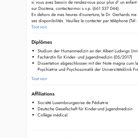
si vous avez besoin de rendez-vous pour plus d' un enfant e
sur Doctena, contactez-moi s.v.p. (661 537 044).
En dehors de mes heures d'ouverture, le Dr. Gerhards me
ses disponibilités. Veuillez le contacter par téléphone (Tél
Pour les consultations pédiatriques en dehors des heures 
Tout voir
veuillez contacter les services de garde de la Kannerklinik
de l´hopital Kirchberg.
Diplômes
A cause d'une trop forte demande, il n'y a actuellement pa
Studium der Humanmedizin an der Albert Ludwigs Unive
par Doctena pour les nouveaux patients. Si vous avez ou a
Fachärztin für Kinder- und Jugendmedizin (05/2017)
dans les communes proches du cabinet ou venez d' emmén
Dissertation abgeschlossen mit der Note magna cum laud
moi par téléphone svp.
Psychiatrie und Psychosomatik der Universitätsklinik F
Tout voir
Affiliations
Société Luxembourgeoise de Pédiatrie
Deutsche Gesellschaft für Kinder-und Jugendmedizin
Collège médical