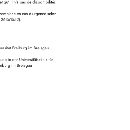
t qu' il n'a pas de disponibilités
 remplace en cas d'urgence selon
 : 26361552).
d'ouverture des cabinets médicaux,
 ou de la policlinique pédiatrique
s de possibilité de prendre un rdv
rsität Freiburg im Breisgau
ttendez un nouveau-né et habitez
ager avec des enfants, appelez-
e in der Universitätsklinik für
reiburg im Breisgau