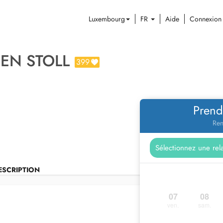
Luxembourg
FR
Aide
Connexion
EN STOLL
399
Prend
Ren
ESCRIPTION
07
08
ven.
sam.