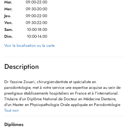
Mar.
09:00-22:00
Mer.
09:30-20:00
Jeu.
09:00-22:00
Ven.
09:30-22:00
Sam.
10:00-18:00
Dim.
10:00-14:00
Voir la localisation ou la carte
Description
Dr Yassine Zouari, chirurgien-dentiste et spécialiste en
parodontologie, met à votre service une expertise acquise au sein de
prestigieux établissements hospitaliers en France et à l'international.
Titulaire d'un Diplôme National de Docteur en Médecine Dentaire,
d'un Master en Physiopathologie Orale appliquée en Parodontologie
et de plusieurs diplômes universitaires en chirurgie orale,
Tout voir
implantologie et pathologie de la muqueuse buccale, il vous propose
des soins de pointe alliant rigueur scientifique et technologies
Diplômes
avancées. Prenez rendez-vous facilement et bénéficiez d'un