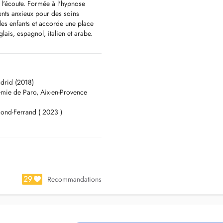
à l'écoute. Formée à l'hypnose
ents anxieux pour des soins
 des enfants et accorde une place
lais, espagnol, italien et arabe.
adrid (2018)
émie de Paro, Aix-en-Provence
ond-Ferrand ( 2023 )
29
Recommandations