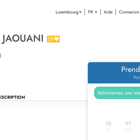
Luxembourg
FR
Aide
Connexion
 JAOUANI
29
Prend
Ren
ESCRIPTION
06
07
jeu.
ven.