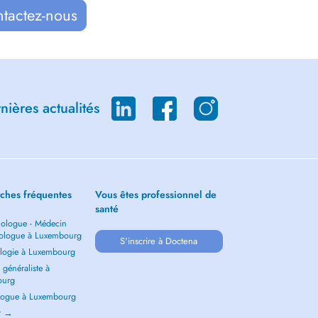
ntactez-nous
ières actualités
ches fréquentes
Vous êtes professionnel de
santé
ologue - Médecin
ologue à Luxembourg
S'inscrire à Doctena
logie à Luxembourg
généraliste à
ourg
ogue à Luxembourg
ir →