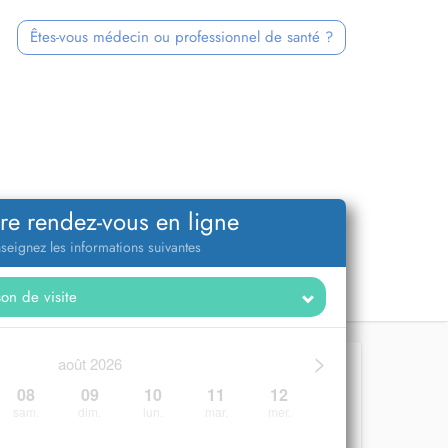
Êtes-vous médecin ou professionnel de santé ?
re rendez-vous en ligne
seignez les informations suivantes
>
août 2026
08
09
10
11
12
sam.
dim.
lun.
mar.
mer.