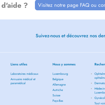
 d'aide ?
Visitez notre page FAQ ou co
Suivez-nous et découvrez nos dern
Liens utiles
Nous y sommes
Recher
Laboratoires médicaux
Luxembourg
Ophtalm
ophtalm
Annuaire médical et
Belgique
paramédical
Dermato
Allemagne
Médecin 
Autriche
Luxemb
Suisse
Gynécol
Pays-Bas
Tout vo