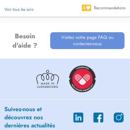
4
Recommandations
Voir tous les avis
Les consultations durent environ une heure et peuvent, selon les
techniques utilisées, se dérouler en restant habillé.
Le tarif de la consultation est de 90 euros.
Besoin
Visitez notre page FAQ ou
contactez-nous
d'aide ?
Suivez-nous et
découvrez nos
dernières actualités