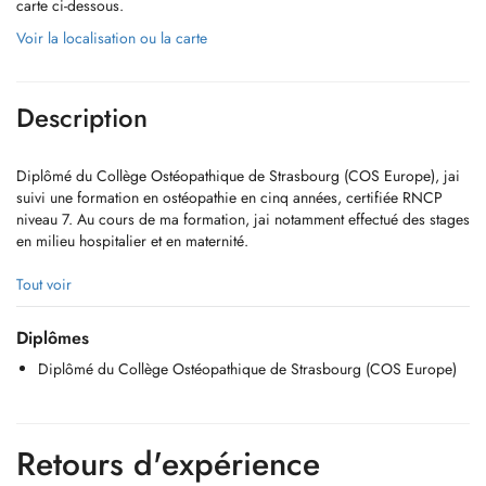
carte ci-dessous.
Voir la localisation ou la carte
Description
Diplômé du Collège Ostéopathique de Strasbourg (COS Europe), jai
suivi une formation en ostéopathie en cinq années, certifiée RNCP
niveau 7. Au cours de ma formation, jai notamment effectué des stages
en milieu hospitalier et en maternité.
Ostéopathe depuis 2022, jexerce également en cabinet à Nancy et
Tout voir
reçois désormais mes patients à Bertrange. Je prends en charge les
adultes, les seniors, les sportifs, les femmes enceintes et les enfants. Je
Diplômes
reçois également les nourrissons, notamment pour des motifs tels que
Diplômé du Collège Ostéopathique de Strasbourg (COS Europe)
les torticolis et les coliques.
Mon approche est douce et individualisée, adaptée à chaque patient et
à ses besoins. Je peux notamment être consulté pour des douleurs
Retours d'expérience
lombaires, cervicales ou dorsales, des sciatiques, des céphalées ainsi
que dautres troubles fonctionnels.