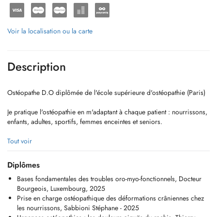
Voir la localisation ou la carte
Description
Ostéopathe D.O diplômée de l'école supérieure d'ostéopathie (Paris)
Je pratique l'ostéopathie en m'adaptant à chaque patient : nourrissons,
enfants, adultes, sportifs, femmes enceintes et seniors.
L'ostéopathie est une thérapie manuelle qui vise à restaurer la mobilité
Tout voir
et l'équilibre du corps. Avec calme écoute et bienveillance, je prends
le temps de comprendre vos besoins afin de retrouver un confort et un
Diplômes
équilibre au quotidien.
Bases fondamentales des troubles oro-myo-fonctionnels, Docteur
Bourgeois, Luxembourg, 2025
L'ostéopathie permet de soulager de nombreux troubles fonctionnels,
Prise en charge ostéopathique des déformations crâniennes chez
tels que les douleurs articulaires, les maux de tête, les troubles
les nourrissons, Sabbioni Stéphane - 2025
digestifs, les douleurs liées au stress ou encore les troubles du