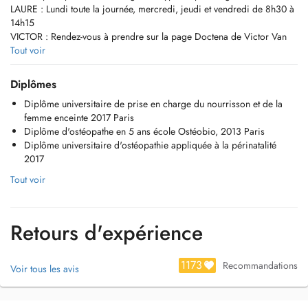
LAURE : Lundi toute la journée, mercredi, jeudi et vendredi de 8h30 à
14h15
VICTOR : Rendez-vous à prendre sur la page Doctena de Victor Van
Espen. Mardi toute la journée, mercredi, jeudi et vendredi à partir de
Tout voir
14h30
Diplômes
Nous traitons : urgences, nourrissons, pédiatrie, femmes enceintes,
Diplôme universitaire de prise en charge du nourrisson et de la
lombalgie, cervicalgie, toutes douleurs articulaires, pathologie
femme enceinte 2017 Paris
digestives... Une question ? Appelez-nous au +352 661 502 503.
Diplôme d'ostéopathe en 5 ans école Ostéobio, 2013 Paris
Vous trouverez ci-dessous nos descriptions :
Diplôme universitaire d'ostéopathie appliquée à la périnatalité
2017
LAURE GRANDE :
Ostéopathe DO diplômée en 2013 d'une formation en 5 ans après le
Tout voir
bac; Depuis plus de 10 ans j'exerce dans le beau quartier du
Pfaffenthal. Au cours de mon parcours professionnel, j'ai suivi
plusieurs formations. La première est une formation suivie à
Retours d'expérience
l'université de Paris Diderot pour la prise en charge de la femme
enceinte et du nourrisson. Elle m'a permis d'améliorer mes
compétences dans le suivi de ce public spécifique. Puis j'ai aussi
1173
Recommandations
Voir tous les avis
participé à quelques congrès médicaux sur le genou, l'épaule et la
prise en charge des sciatiques. Je viens de finir une formation
d'acupuncture dispensée à Bruxelles pour acquérir d'autres outils