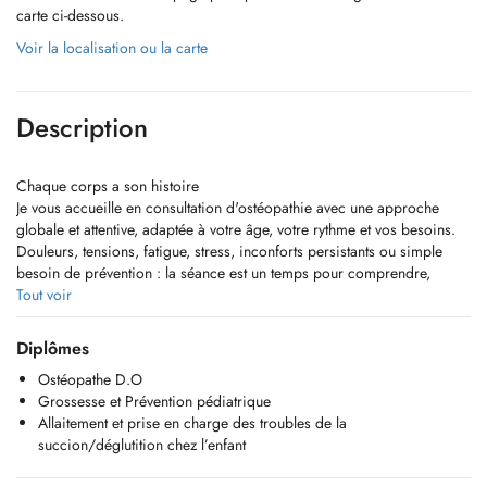
carte ci-dessous.
Voir la localisation ou la carte
Description
Chaque corps a son histoire
Je vous accueille en consultation d'ostéopathie avec une approche
globale et attentive, adaptée à votre âge, votre rythme et vos besoins.
Douleurs, tensions, fatigue, stress, inconforts persistants ou simple
besoin de prévention : la séance est un temps pour comprendre,
traiter et vous aider à retrouver plus de mobilité, de confort et
Tout voir
d'équilibre au quotidien.
Diplômes
Ostéopathe D.O
Grossesse et Prévention pédiatrique
Allaitement et prise en charge des troubles de la
succion/déglutition chez l’enfant