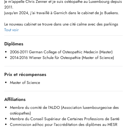
Je m'appelle Chris Zenner et je suis ostéopathe au Luxembourg depuis
2011.
Jusqu'en 2024, j'ai travaillé à Garnich dans le cabinet de Jo Buekens.
Le nouveau cabinet se trouve dans une cité calme avec des parkings
gratuits devant la porte.
Tout voir
Plus d'informations sur notre site internet www.osteozenner.lu
Diplômes
2006-2011 German College of Osteopathic Medecin (Master)
Pour toute urgence, appelez au 380638.
2014-2016 Wiener Schule für Osteopathie (Master of Science)
Prix et récompenses
Master of Science
Affiliations
Membre du comité de l'ALDO (Association luxembourgeoise des
ostéopathes)
Membre du Conseil Supérieur de Certaines Professions de Santé
Commission ad-hoc pour l'accréditation des diplômes au MESR