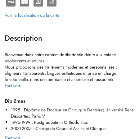
Voir la localisation ou la carte
Description
Bienvenue dans notre cabinet dorthodontie dédié aux enfants,
adolescents et adultes.
Nous proposons des traitements modernes et personnalisés :
aligneurs transparents, bagues esthétiques et prise en charge
fonctionnelle, dans une ambiance chaleureuse et rassurante.
Tout voir
Nous sommes également spécialisés dans les apnées du sommeil et
proposons une vaste gamme dorthèses sur mesure adaptées aux
Diplômes
besoins de chaque patient.
1995 : Diplôme de Docteur en Chirurgie Dentaire; Université René
Descartes; Paris V
Notre priorité : vous offrir un sourire harmonieux, une meilleure
1996-1999 : Postgraduate in Orthodontics
confiance en vous et un accompagnement de qualité à chaque étape
2000-2005 : Chargé de Cours et Assistant Clinique
du traitement.
Tout voir