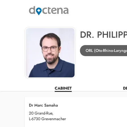
DR. PHILIPP
ORL (Oto-Rhino-Laryng
CABINET
D
Dr Marc Samaha
20 Grand-Rue,
L-6730 Grevenmacher