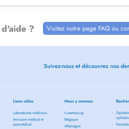
 d'aide ?
Visitez notre page FAQ ou co
r à votre prise en charge au sein
Suivez-nous et découvrez nos dern
 (ORL), mes domaines d'expertise
désensibilisation (immunothérapie
 le traitement des troubles de
également tout particulièrement au
s. Par ailleurs, je prends en
Liens utiles
Nous y sommes
Recher
espiratoires liés au sommeil.
Laboratoires médicaux
Luxembourg
Ophtalm
nds (*Ärzteverband Deutscher
ophtalm
 à une prise en charge moderne,
Annuaire médical et
Belgique
paramédical
Dermato
lus récentes.
Allemagne