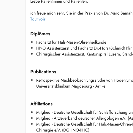
Liebe Patientinnen und Patienten,
ich freue mich sehr, Sie in der Praxis von Dr. Marc Sama
dürfen.
Tout voir
Als Facharzt für Hals-Nasen-Ohren-Heilkunde liegen mein
Diplômes
HNO-Heilkunde, der Allergologie einschließlich der Hypo
Facharzt für Hals-Nasen-Ohrenheilkunde
sowie in der Diagnostik und Behandlung von Hörstörungen
HNO Assistenzarzt und Facharzt Dr.-Horst-Schmidt Kli
weiterer Schwerpunkt ist die Abklärung und Behandlung v
Chirurgischer Assistenzarzt, Kantonspital Luzern, Stan
Nasennebenhöhlenerkrankungen. Darüber hinaus berate un
Patienten mit Schnarchen und schlafbezogenen Atemstöru
Publications
Ich bin Mitglied des Ärzteverbandes Deutscher Allergolo
auf eine moderne, evidenzbasierte Diagnostik und Therapi
Retrospektive Nachbeobachtungsstudie von Hodentumor
Universitätsklinikum Magdeburg - Artikel
Mir ist eine persönliche, individuelle und moderne mediz
wichtig. Ich freue mich darauf, Sie kennenzulernen und Si
um die Hals-Nasen-Ohren-Heilkunde zu begleiten.
Affiliations
Mitglied - Deutsche Gesellschaft für Schlafforschung 
Ihr
Mitglied - Ärzteverband deutscher Allergologen e.V. (
Mitglied - Deutsche Gesellschaft für Hals-Nasen-Ohren-
Philipp Gregor Bleif
Chirurgie e.V. (DGHNO-KHC)
Facharzt für Hals-Nasen-Ohren-Heilkunde