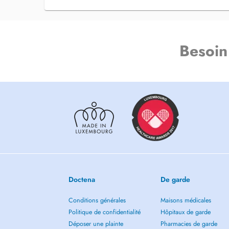
Email contact :
Orl.grevenmacher@proton.me
Numéro de téléphone: +352 20 33 32 00
Besoin
Bienvenue !
Chères patientes, chers patients,
Je suis très heureux de pouvoir vous accueillir et participe
du cabinet du Dr Marc Samaha à Grevenmacher.
En tant que médecin spécialiste en oto-rhino-laryngologie
comprennent l'ORL générale, l'allergologie, y compris la 
allergénique), l'ORL pédiatrique, ainsi que le diagnostic et
l'audition, des acouphènes et des vertiges. Je m'intéresse 
diagnostic et au traitement des maladies du nez et des sinu
Doctena
De garde
charge les patients souffrant de ronflement et de troubles r
Conditions générales
Maisons médicales
Je suis membre de l'Association des Allergologues Allema
Allergologen AeDA*) et j'accorde une grande importance
Politique de confidentialité
Hôpitaux de garde
personnalisée et fondée sur les données scientifiques les p
Déposer une plainte
Pharmacies de garde