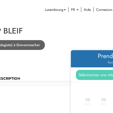
Luxembourg
FR
Aide
Connexion
 BLEIF
ologiste) à Grevenmacher
Prend
Ren
ESCRIPTION
08
09
sam.
dim.