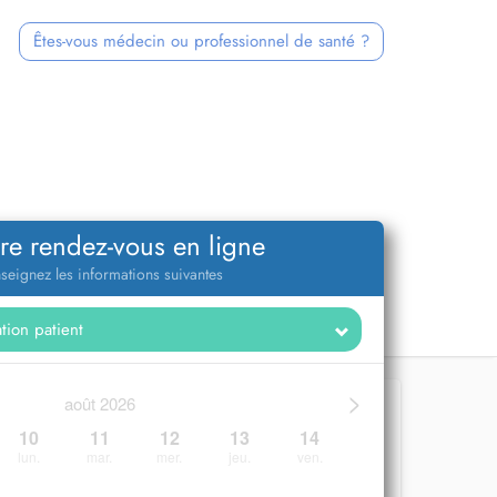
Êtes-vous médecin ou professionnel de santé ?
re rendez-vous en ligne
seignez les informations suivantes
>
août 2026
10
11
12
13
14
lun.
mar.
mer.
jeu.
ven.