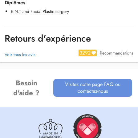
Diplômes
téléphone ou par mail:
margani.secretaire@gmail.com
E.N.T and Facial Plastic surgery
Parking à l'arrière de la résidence gratuit pour les patients
Retours d'expérience
3292
Recommandations
Voir tous les avis
Besoin
Visitez notre page FAQ ou
contactez-nous
d'aide ?