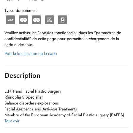
Types de paiement
Veuillez activer les "cookies fonctionnels" dans les "paramètres de
confidentialité" de cette page pour permettre le chargement de la
carte ci-dessous.
Voir la localisation ou la carte
Description
E.N.T and Facial Plastic Surgery
Rhinoplasty Specialist
Balance disorders explorations
Facial Aesthetics and Anti-Age Treatments
Membre of the European Academy of Facial Plastic surgery (EAFPS)
since 2014
Tout voir
Pour des prises de rendez-vous esthétiques veuillez nous contacter par