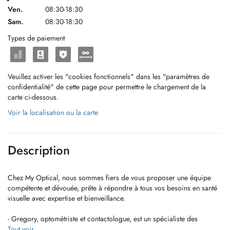
Ven.
08:30-18:30
Sam.
08:30-18:30
Types de paiement
Veuillez activer les "cookies fonctionnels" dans les "paramètres de
confidentialité" de cette page pour permettre le chargement de la
carte ci-dessous.
Voir la localisation ou la carte
Description
Chez My Optical, nous sommes fiers de vous proposer une équipe
compétente et dévouée, prête à répondre à tous vos besoins en santé
visuelle avec expertise et bienveillance.
- Gregory, optométriste et contactologue, est un spécialiste des
pathologies oculaires complexes, notamment le kératocône et les
Tout voir