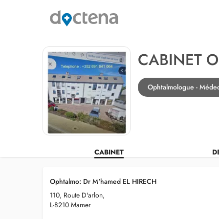
CABINET 
Ophtalmologue - Méde
CABINET
D
Ophtalmo: Dr M'hamed EL HIRECH
110, Route D'arlon,
L-8210 Mamer