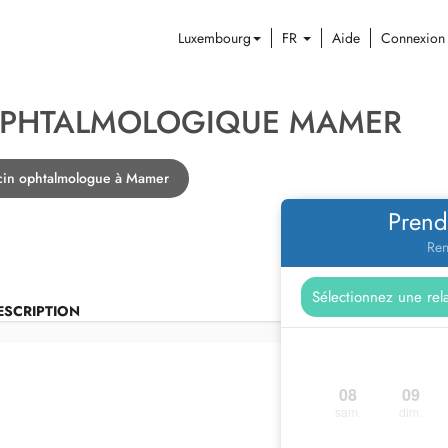
Luxembourg
FR
Aide
Connexion
OPHTALMOLOGIQUE MAMER
cin ophtalmologue à Mamer
Prend
Ren
ESCRIPTION
08
09
sam.
dim.