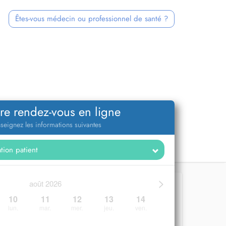
Êtes-vous médecin ou professionnel de santé ?
re rendez-vous en ligne
seignez les informations suivantes
>
août 2026
10
11
12
13
14
lun.
mar.
mer.
jeu.
ven.