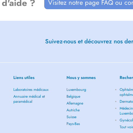
 d'aide ?
Visitez notre page FAQ ou co
Suivez-nous et découvrez nos dern
Liens utiles
Nous y sommes
Recher
Laboratoires médicaux
Luxembourg
Ophtalm
ophtalm
Annuaire médical et
Belgique
paramédical
Dermato
Allemagne
Médecin 
Autriche
Luxemb
Suisse
Gynécol
Pays-Bas
Tout vo