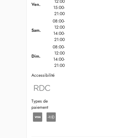
12:00
Ven.
15:00-
21:00
08:00-
12:00
Sam.
14:00-
21:00
08:00-
12:00
Dim.
14:00-
21:00
Accessibilité
Types de
paiement