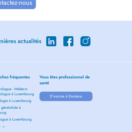
ntactez-nous
ières actualités
ches fréquentes
Vous êtes professionnel de
santé
ologue - Médecin
ologue à Luxembourg
S'inscrire à Doctena
logie à Luxembourg
généraliste à
ourg
ogue à Luxembourg
ir →