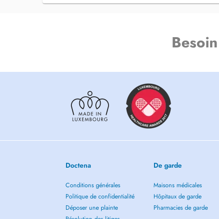
FORMATION:
Ancien Assistant Spécialiste au CHU de Liège - Belgique
Ancien Assistant Spécialiste au CHR de la Citadelle à Lièg
Ancien Assistant Spécialiste au CHU Brugmann à Bruxelles -
Besoin
DIPLÔMES:
Diplômé de l'ICO (International Council of ophthalmology c
Interuniversity degree of medical retinal and imaging (hôpi
Paris, France)
interuniversity degree of glaucoma (hôpital des 15-20, Par
CONGRES et FORMATION CONTINUE:
- Ateliers Pratiques d'Ophtalmologie, Paris
- Eurétina
- Congrès Belge d'ophtalmologie
- GLEM
Doctena
De garde
Conditions générales
Maisons médicales
Politique de confidentialité
Hôpitaux de garde
Déposer une plainte
Pharmacies de garde