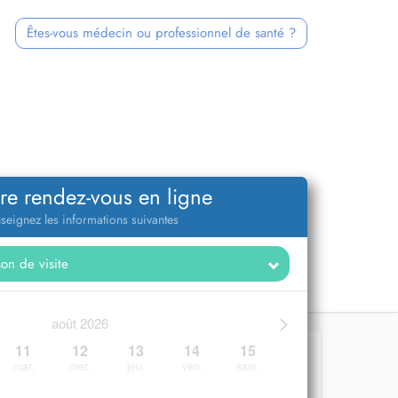
Êtes-vous médecin ou professionnel de santé ?
re rendez-vous en ligne
seignez les informations suivantes
>
août 2026
11
12
13
14
15
mar.
mer.
jeu.
ven.
sam.