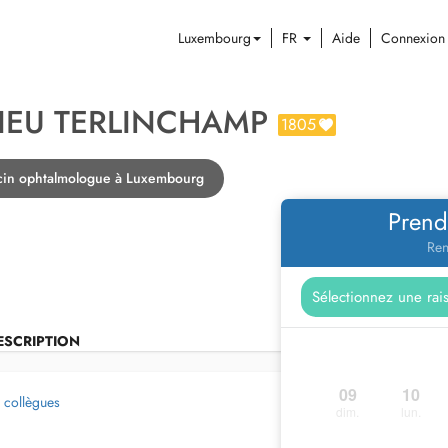
Luxembourg
FR
Aide
Connexion
IEU TERLINCHAMP
1805
cin ophtalmologue à Luxembourg
Prend
Ren
ESCRIPTION
09
10
s collègues
dim.
lun.