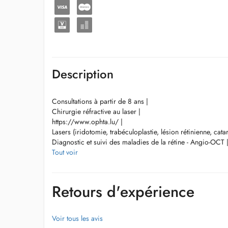
Description
Consultations à partir de 8 ans |
Chirurgie réfractive au laser |
https://www.ophta.lu/ |
Lasers (iridotomie, trabéculoplastie, lésion rétinienne, cata
Diagnostic et suivi des maladies de la rétine - Angio-OCT 
Tout voir
Chirurgie Réfractive LASIK - PKR (myopie, hypermétropie, 
Ophtalmologie générale / rétine médicale / glaucome mé
Retours d'expérience
Lasers (iridotomie, trabéculoplastie, lésion rétinienne, cat
Voir tous les avis