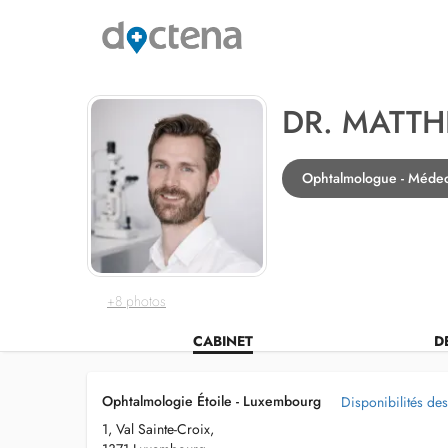
DR. MATTH
Ophtalmologue - Méde
+8 photos
CABINET
D
Ophtalmologie Étoile - Luxembourg
Disponibilités de
1, Val Sainte-Croix,