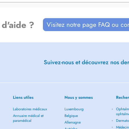
e - Belgique
 Belgique rétine et uvéite
 d'aide ?
Visitez notre page FAQ ou co
linical ophthalmology test)
tal des 15-20 and Lariboisière,
is, France)
Suivez-nous et découvrez nos dern
Liens utiles
Nous y sommes
Recher
Laboratoires médicaux
Luxembourg
Ophtalm
ophtalm
Annuaire médical et
Belgique
paramédical
Dermato
Allemagne
Médecin 