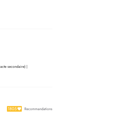
racte secondaire) |
|
astigmatisme, presbytie)
dical
aracte secondaire)
1805
Recommandations