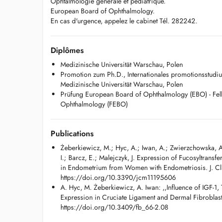
Ophtalmologie générale et pédiatrique.
European Board of Ophthalmology.
En cas d'urgence, appelez le cabinet Tél. 282242.
Diplômes
Medizinische Universität Warschau, Polen
Promotion zum Ph.D., Internationales promotionsstudi
Medizinische Universität Warschau, Polen
Prüfung European Board of Ophthalmology (EBO) - Fel
Ophthalmology (FEBO)
Publications
Żeberkiewicz, M.; Hyc, A.; Iwan, A.; Zwierzchowska, A
I.; Barcz, E.; Malejczyk, J. Expression of Fucosyltrans
in Endometrium from Women with Endometriosis. J. Cl
https://doi.org/10.3390/jcm11195606
A. Hyc, M. Żeberkiewicz, A. Iwan: ,,Influence of IGF-
Expression in Cruciate Ligament and Dermal Fibroblast’
https://doi.org/10.3409/fb_66-2.08