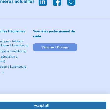
ières actualités
ches fréquentes
Vous êtes professionnel de
santé
ologue - Médecin
ologue à Luxembourg
S'inscrire à Doctena
logie à Luxembourg
généraliste à
ourg
ogue à Luxembourg
ir →
Accept all