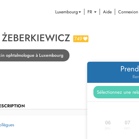
Luxembourg
FR
Aide
Connexion
 ŻEBERKIEWICZ
749
cin ophtalmologue à Luxembourg
Prend
Ren
ESCRIPTION
06
07
ollègues
jeu.
ven.