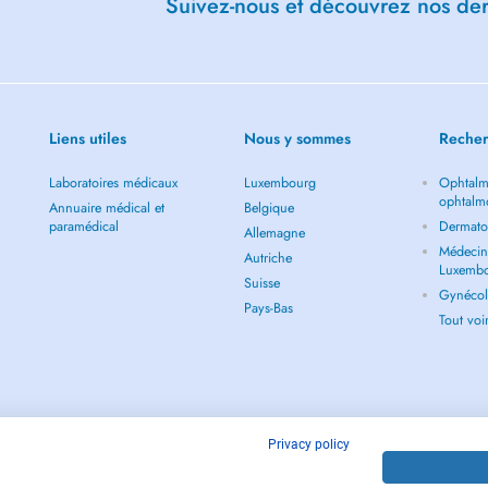
Suivez-nous et découvrez nos dern
Liens utiles
Nous y sommes
Recher
Laboratoires médicaux
Luxembourg
Ophtalm
ophtalm
Annuaire médical et
Belgique
paramédical
Dermato
Allemagne
Médecin 
Autriche
Luxemb
Suisse
Gynécol
Pays-Bas
Tout vo
Privacy policy