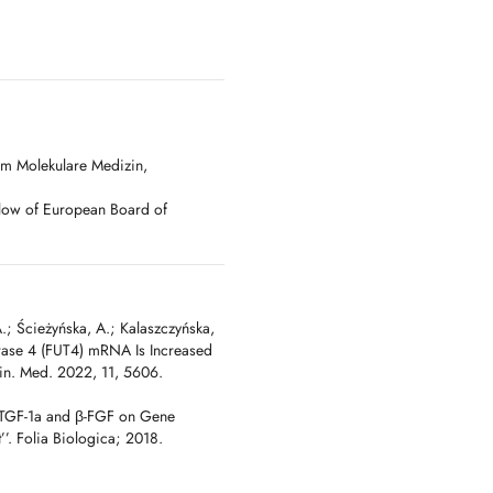
um Molekulare Medizin,
low of European Board of
.; Ścieżyńska, A.; Kalaszczyńska,
ferase 4 (FUT4) mRNA Is Increased
in. Med. 2022, 11, 5606.
1, TGF-1a and β-FGF on Gene
’. Folia Biologica; 2018.