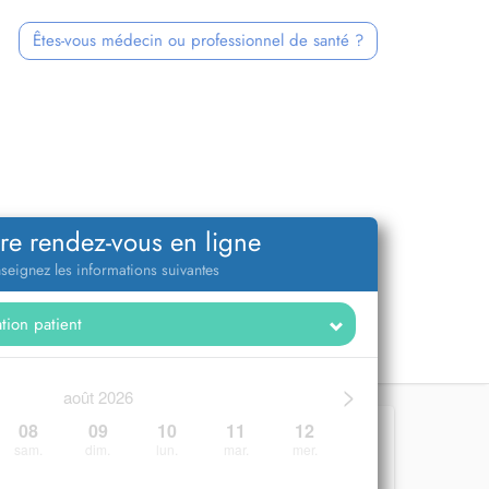
Êtes-vous médecin ou professionnel de santé ?
re rendez-vous en ligne
seignez les informations suivantes
>
août 2026
08
09
10
11
12
sam.
dim.
lun.
mar.
mer.