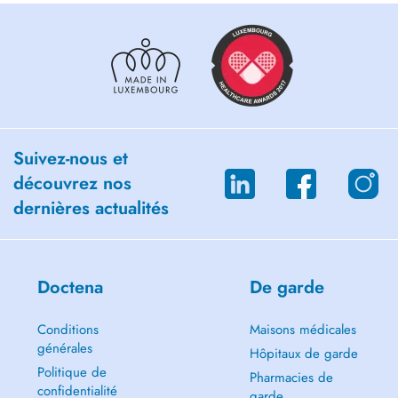
Congrès de l’Association for Research in Vision and Ophthalmology
(ARVO)
Suivez-nous et
découvrez nos
dernières actualités
Doctena
De garde
Conditions
Maisons médicales
générales
Hôpitaux de garde
Politique de
Pharmacies de
confidentialité
garde