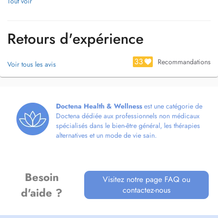
Tout voir
plan physique, émotionnel, ) tout en rétablissant votre niveau dénergie
durablement.
Retours d'expérience
Toutes mes prestations sont détaillées sur mon site :
www.naturecomplice.com
33
Recommandations
Voir tous les avis
Christel Glaude
Doctena Health & Wellness
est une catégorie de
Doctena dédiée aux professionnels non médicaux
spécialisés dans le bien-être général, les thérapies
alternatives et un mode de vie sain.
Besoin
Visitez notre page FAQ ou
contactez-nous
d'aide ?