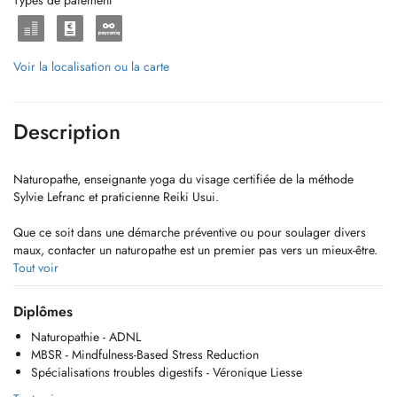
Types de paiement
Voir la localisation ou la carte
Description
Naturopathe, enseignante yoga du visage certifiée de la méthode
Sylvie Lefranc et praticienne Reiki Usui.
Que ce soit dans une démarche préventive ou pour soulager divers
maux, contacter un naturopathe est un premier pas vers un mieux-être.
Tout voir
Tout en cherchant la cause du mal-être et grâce à ses différents piliers
(nutrition, sommeil, respiration, hydratation,... ), la naturopathie va
Diplômes
permettre à lorganisme de se rééquilibrer.
Naturopathie - ADNL
MBSR - Mindfulness-Based Stress Reduction
Ensemble, nous allons enclencher un processus de changement vers
Spécialisations troubles digestifs - Véronique Liesse
des habitudes de vie saines et naturelles. Nous réveillerons les sphères
qui sont importantes pour vous afin de retrouver l'harmonie (sur le