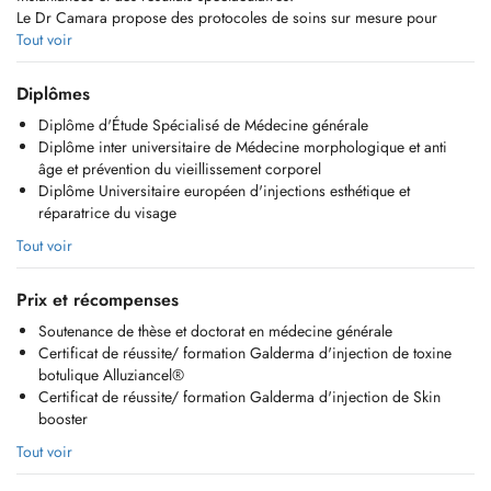
Le Dr Camara propose des protocoles de soins sur mesure pour
sublimer votre beauté naturelle.
Tout voir
Consultation Médecin esthétique morphologique et anti-âge :
Diplômes
MERCREDI : 14h- 19h
Diplôme d'Étude Spécialisé de Médecine générale
JEUDI : 14h-19h
Diplôme inter universitaire de Médecine morphologique et anti
SAMEDI : 13h-17h30 ( 1 samedi par mois)
âge et prévention du vieillissement corporel
Diplôme Universitaire européen d'injections esthétique et
Site web professionnel :
réparatrice du visage
https://www.docteurcamara.com/
Tout voir
Prix et récompenses
Soutenance de thèse et doctorat en médecine générale
Certificat de réussite/ formation Galderma d'injection de toxine
botulique Alluziancel®
Certificat de réussite/ formation Galderma d'injection de Skin
booster
Tout voir