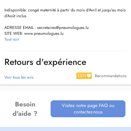
Indisponible: congé maternité à partir du mois d'Avril et jusqu'au mois
d'Août inclus.
ADRESSE EMAIL :
secretaires@pneumologues.lu
SITE WEB: www.pneumologues.lu
Tout voir
Cabinet équipé du PID Tiers Payant, frais pris directement en charge
par la CNS à 88%.
Retours d'expérience
Dr Marion Chasseriaud est pneumologue au sein de la ZithaKlinik et
de l'Hôpital Kirchberg.
1311
Recommandations
Voir tous les avis
*Diplôme d'études spécialisées en Pneumologie.
*D.I.U: " Médecine du Sommeil & Vieillissement"
*D.U "Pathologique allergique des organes respiratoires supérieurs"
*D.I.U: "Poumons et maladies systémiques"
Besoin
EMAIL :
secretaires@pneumologues.lu
SITE WEB:
Visitez notre page FAQ ou
www.pneumologues.lu
contactez-nous
d'aide ?
- Maladies de l'appareil respiratoire : Asthme, bronchites,
pneumonies, BPCO, dilatation des bronches, tuberculose, pleurésie,